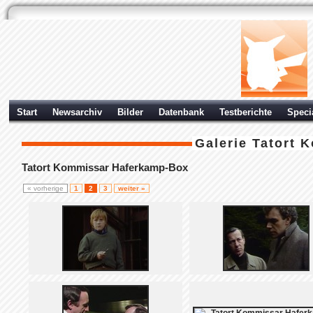
Start
Newsarchiv
Bilder
Datenbank
Testberichte
Speci
Galerie
Tatort 
Tatort Kommissar Haferkamp-Box
« vorherige
1
2
3
weiter »