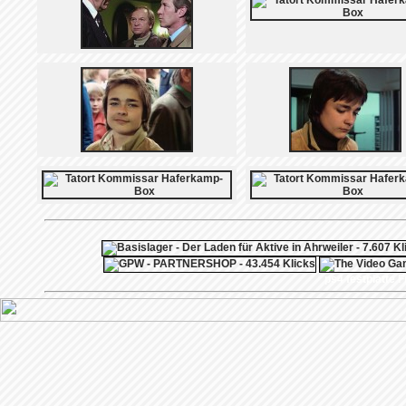
ps4 festplatte
F