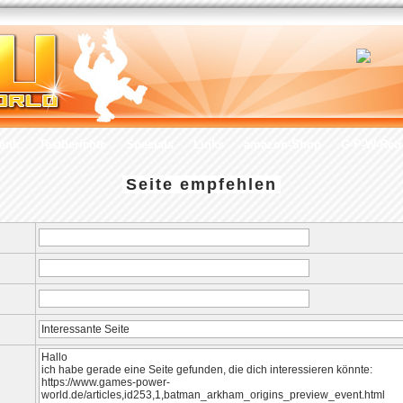
ank
Testberichte
Specials
Links
amazon-Shop
G-P-W-Ret
Seite empfehlen