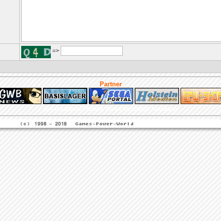
=>
Partner
ps4 festplatte
Fitness
Versicherungen Autohaus