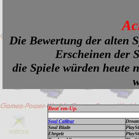
Ac
Die Bewertung der alten 
Erscheinen der S
die Spiele würden heute n
w
Beat´em-Up.
Soul Calibur
Dream
Soul Blade
PlaySt
Ehrgeiz
PlaySt