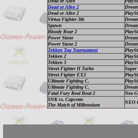
Dead or Alive
PlaySt
Dead or Alive 2
Dream
Dead or Alive 2
PlayS
Virtua Fighter 3th
Dream
Spawn
Dream
Bloody Roar 2
PlaySt
Power Stone
Dream
Power Stone 2
Dream
Tekken Tag Tournament
PlayS
Tekken 2
PlaySt
Tekken 3
PlaySt
Street Fighter II Turbo
Super
Street Fighter EX3
PlayS
Ultimate Fighting C.
PlaySt
Ultimate Fighting C.
Dream
Fatal Fury Real Bout 2
Neo G
SNK vs. Capcom:
NEO G
The Match of Millennium