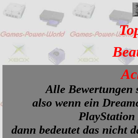
To
Bea
Ac
Alle Bewertungen 
also wenn ein Dreamc
PlayStation
dann bedeutet das nicht d