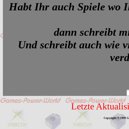
Habt Ihr auch Spiele wo Ih
dann schreibt mi
Und schreibt auch wie v
verd
Letzte Aktualis
Copyright © 1999 G