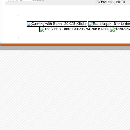
»
Erweiterte Suche
ps4 festplatte
F