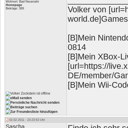
_____________
Wohnort: Bad Neuenahr
Homepage
Volker von [url
Beiträge: 389
world.de]Games-
[B]Mein Nintend
0814
[B]Mein XBox-Li
[url=https://live
DE/member/Gam
[B]Mein Wii-Cod
02.02.2011 - 23:23:53 Uhr
Sascha