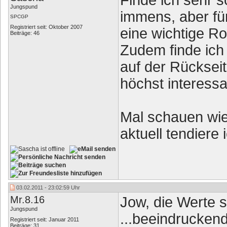
Finde ich sehr 
Jungspund
immens, aber für
SPCGP
Registriert seit: Oktober 2007
eine wichtige Rol
Beiträge: 46
Zudem finde ich
auf der Rücksei
höchst interess
Mal schauen wie
aktuell tendiere
03.02.2011 - 23:02:59 Uhr
Mr.8.16
Jow, die Werte s
Jungspund
...beeindrucken
Registriert seit: Januar 2011
Beiträge: 31