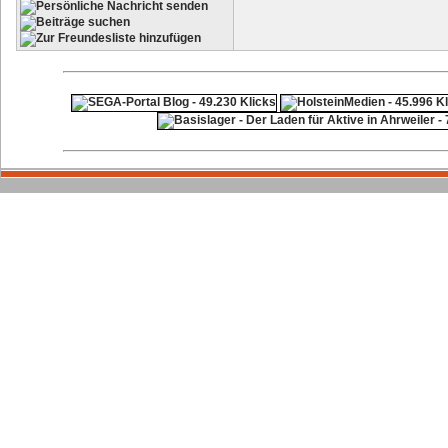
ps4 festplatte
F