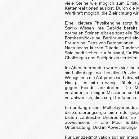
viele Steine wie möglich zum Einstu
Kettenreaktionen auslöst. Durch die M
Wurfkraft möglich, die Zielrichtung wi
Eine clevere Physikengine sorgt fü
Statik- Wissen ihre Gebilde berei
normalen Steinen gibt es spezielle B
Bombenblöcke bei Berührung mit einem
Freude bei Fans von Detonationen.
Nach sechs kurzen Tutorial Runden w
Spielmodi stehen zur Auswahl, für Ei
Challenges das Spielprinzip vertiefen.
Im Abenteuermodus warten vier inein
sind allerdings, wie bei allen Puzzles
Wenigstens die Aufgaben sind abwech
Hier gilt es mit ein wenig Tüftele
gegen Feinde anzutreten. Die Mö
verändert, in einigen Missionen seid 
verantwortlich, dies sorgt für famos 
Ein umfangreicher Multiplayermodus s
die Zerstörungsorgie feiern oder ge
bieten zahlreiche Unterpunkte, so 
abwechselnd – alle Modi funkti
Unterhaltung. Und im Abwechslungs- 
Für Langzeitmotivation soll ein integr