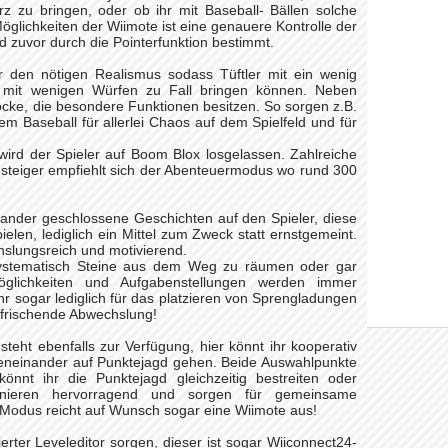
rz zu bringen, oder ob ihr mit Baseball- Bällen solche
öglichkeiten der Wiimote ist eine genauere Kontrolle der
rd zuvor durch die Pointerfunktion bestimmt.
r den nötigen Realismus sodass Tüftler mit ein wenig
ts mit wenigen Würfen zu Fall bringen können. Neben
löcke, die besondere Funktionen besitzen. So sorgen z.B.
 Baseball für allerlei Chaos auf dem Spielfeld und für
ird der Spieler auf Boom Blox losgelassen. Zahlreiche
nsteiger empfiehlt sich der Abenteuermodus wo rund 300
ander geschlossene Geschichten auf den Spieler, diese
pielen, lediglich ein Mittel zum Zweck statt ernstgemeint.
slungsreich und motivierend.
i systematisch Steine aus dem Weg zu räumen oder gar
glichkeiten und Aufgabenstellungen werden immer
ihr sogar lediglich für das platzieren von Sprengladungen
erfrischende Abwechslung!
teht ebenfalls zur Verfügung, hier könnt ihr kooperativ
geneinander auf Punktejagd gehen. Beide Auswahlpunkte
könnt ihr die Punktejagd gleichzeitig bestreiten oder
onieren hervorragend und sorgen für gemeinsame
Modus reicht auf Wunsch sogar eine Wiimote aus!
ierter Leveleditor sorgen, dieser ist sogar Wiiconnect24-