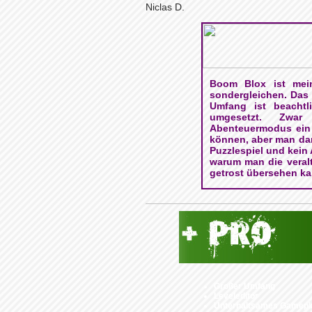
Niclas D.
Boom Blox ist mein
sondergleichen. Das S
Umfang ist beachtl
umgesetzt. Zwar
Abenteuermodus ein
können, aber man dar
Puzzlespiel und kein 
warum man die veralt
getrost übersehen ka
Großer Umfang
Leveleditor
Unterhaltsames Gamepl