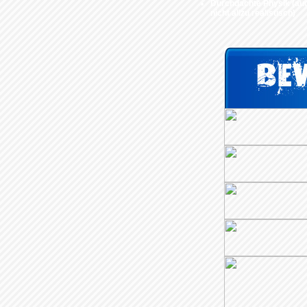
Durchdachte Physik (au
nicht allzu realistisch)