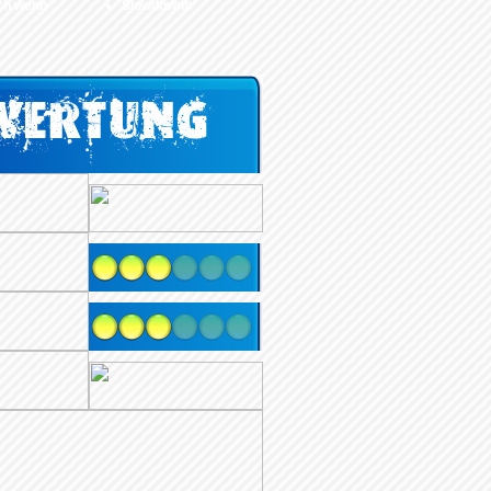
ch wenn
Slowdowns