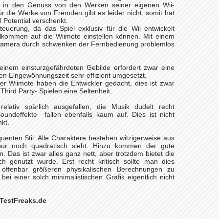
ur in den Genuss von den Werken seiner eigenen Wii-
 die Werke von Fremden gibt es leider nicht, somit hat
 Potential verschenkt.
teuerung, da das Spiel exklusiv für die Wii entwickelt
llkommen auf die Wiimote einstellen können. Mit einem
ie Kamera durch schwenken der Fernbedienung problemlos
inem einsturzgefährdeten Gebilde erfordert zwar eine
nen Eingewöhnungszeit sehr effizient umgesetzt.
er Wiimote haben die Entwickler gedacht, dies ist zwar
Third Party- Spielen eine Seltenheit.
elativ spärlich ausgefallen, die Musik dudelt recht
oundeffekte fallen ebenfalls kaum auf. Dies ist nicht
kt.
quenten Stil: Alle Charaktere bestehen witzigerweise aus
ur noch quadratisch sieht. Hinzu kommen der gute
n. Das ist zwar alles ganz nett, aber trotzdem bietet die
ch genutzt wurde. Erst recht kritisch sollte man dies
i offenbar größeren physikalischen Berechnungen zu
 einer solch minimalistischen Grafik eigentlich nicht
 TestFreaks.de