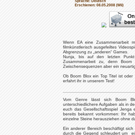
Sprache: Deutsch
Erschienen: 08.05.2008 (Wii)
Wenn EA eine Zusammenarbeit mit
filmkünstlerisch ausgefeiltes Videos
Abgrenzung zu „anderen“ Games.
Nunja, bis auf den letzten Punkt
Zusammenarbeit zu, denn Boom Blo
Zwischensequenzen aber ein neuartige
Ob Boom Blox ein Top Titel ist oder 
erfahrt ihr in unserem Test!
Vom Genre lässt sich Boom Blo
unterschiedlichere Aufgaben als in d
euch das Gesellschaftsspiel Jenga e
bereits bekannt vorkommen: Ihr hab
einzelne Steine herausziehen ohne d
Ein anderer Bereich beschäftigt sich
durch die Gegend schleudert um ein