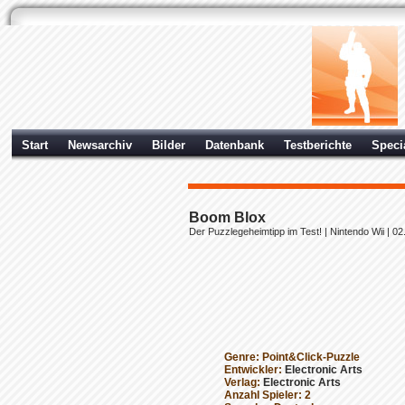
Start
Newsarchiv
Bilder
Datenbank
Testberichte
Speci
Boom Blox
Der Puzzlegeheimtipp im Test! |
Nintendo Wii
| 02
Genre: Point&Click-Puzzle
Entwickler:
Electronic Arts
Verlag:
Electronic Arts
Anzahl Spieler: 2