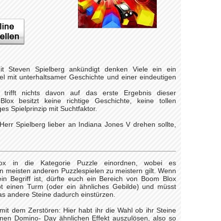
 Steven Spielberg ankündigt denken Viele ein ein
piel mit unterhaltsamer Geschichte und einer eindeutigen
 trifft nichts davon auf das erste Ergebnis dieser
x besitzt keine richtige Geschichte, keine tollen
s Spielprinzip mit Suchtfaktor.
Herr Spielberg lieber an Indiana Jones V drehen sollte,
x in die Kategorie Puzzle einordnen, wobei es
en meisten anderen Puzzlespielen zu meistern gilt. Wenn
in Begriff ist, dürfte euch ein Bereich von Boom Blox
t einen Turm (oder ein ähnliches Gebilde) und müsst
as andere Steine dadurch einstürzen.
 mit dem Zerstören: Hier habt ihr die Wahl ob ihr Steine
en Domino- Day ähnlichen Effekt auszulösen, also so