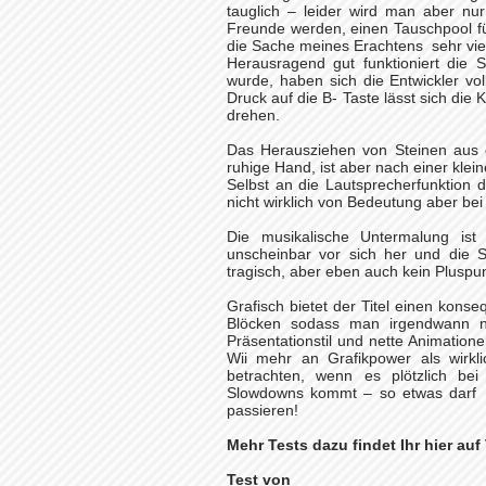
tauglich – leider wird man aber n
Freunde werden, einen Tauschpool für
die Sache meines Erachtens sehr viel
Herausragend gut funktioniert die S
wurde, haben sich die Entwickler vo
Druck auf die B- Taste lässt sich d
drehen.
Das Herausziehen von Steinen aus e
ruhige Hand, ist aber nach einer klei
Selbst an die Lautsprecherfunktion d
nicht wirklich von Bedeutung aber bei 
Die musikalische Untermalung ist r
unscheinbar vor sich her und die S
tragisch, aber eben auch kein Pluspun
Grafisch bietet der Titel einen konse
Blöcken sodass man irgendwann n
Präsentationstil und nette Animatione
Wii mehr an Grafikpower als wirkli
betrachten, wenn es plötzlich be
Slowdowns kommt – so etwas darf bei
passieren!
Mehr Tests dazu findet Ihr hier auf
Test von