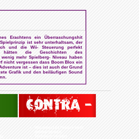
es Erachtens ein Überraschungshit
pielprinzip ist sehr unterhaltsam, der
ich und die Wii- Steuerung perfekt
 hätten die Geschichten des
 wenig mehr Spielberg- Niveau haben
f nicht vergessen dass Boom Blox ein
Adventure ist – dies ist auch der Grund
ete Grafik und den beiläufigen Sound
nn.
Wiiconnect 24 Feature nicht
optimal genutzt
ay
Technisch veraltet