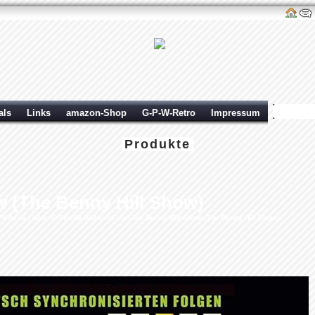
als
Links
amazon-Shop
G-P-W-Retro
Impressum
Produkte
w (The Benny Hill Show)
TV-Serie |
Link: Offizielle Webseite von Die Benny Hill Show (The Benny Hill Show)