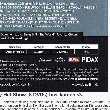
 Hill Show (8 DVDs) hier kaufen <<
e Jahrzehnte hinweg produziert und in
über 100 Länder weltweit
verkauft. Di
n
machten den britischen Komiker zum international bekanntesten Künstler seine
 populär, sondern gelangte auch im deutschen Sprachraum zu großer Beliebtheit