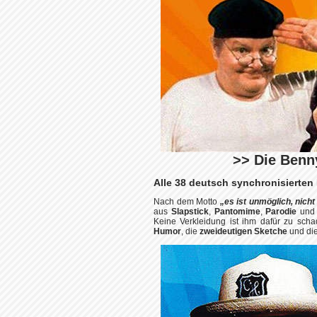
>> Die Benny
Alle 38 deutsch synchronisierten 
Nach dem Motto
„es ist unmöglich, nich
aus
Slapstick
,
Pantomime
,
Parodie
un
Keine Verkleidung ist ihm dafür zu scha
Humor
, die
zweideutigen Sketche
und die