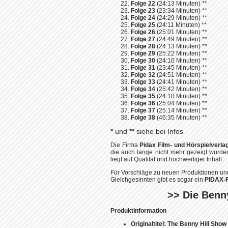
Folge 22
(24:13 Minuten) **
Folge 23
(23:34 Minuten) **
Folge 24
(24:29 Minuten) **
Folge 25
(24:11 Minuten) **
Folge 26
(25:01 Minuten) **
Folge 27
(24:49 Minuten) **
Folge 28
(24:13 Minuten) **
Folge 29
(25:22 Minuten) **
Folge 30
(24:10 Minuten) **
Folge 31
(23:45 Minuten) **
Folge 32
(24:51 Minuten) **
Folge 33
(24:41 Minuten) **
Folge 34
(25:42 Minuten) **
Folge 35
(24:10 Minuten) **
Folge 36
(25:04 Minuten) **
Folge 37
(25:14 Minuten) **
Folge 38
(46:35 Minuten) **
*
und
**
siehe bei Infos
Die Firma
Pidax Film- und Hörspielverl
die auch lange nicht mehr gezeigt wurde
liegt auf Qualität und hochwertiger Inhalt.
Für Vorschläge zu neuen Produktionen und
Gleichgesinnten gibt es sogar ein
PIDAX-
>> Die Benny
Produktinformation
Originaltitel:
The Benny Hill Show