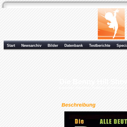
Start
Newsarchiv
Bilder
Datenbank
Testberichte
Speci
Die Benny Hill Sho
Entwickler:
PidaxFilm
| Publisher:
AL!VE
Genre: 
Beschreibung