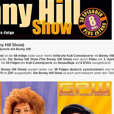
y Hill Show)
dyserie mit
Benny Hill
ow)
ist die
68-teilige
(oder auch mehr)
britische Kult-Comedyserie
mit
Benny Hil
wurde.
Die Benny Hill Show (The Benny Hill Show)
wird durch
Pidax
am
3. Apri
r
mit
38 Folgen
der
Kult-Comedyserie
als
Neuauflage
auf
8 DVDs
rausgebracht.
 Benny Hill Show)
wurden leider nur
38 Folgen deutsch synchronisiert
und i
70
im
ZDF
ausgestrahlt.
Die Benny Hill Show
ist auch wohl bekannt unter den Tite