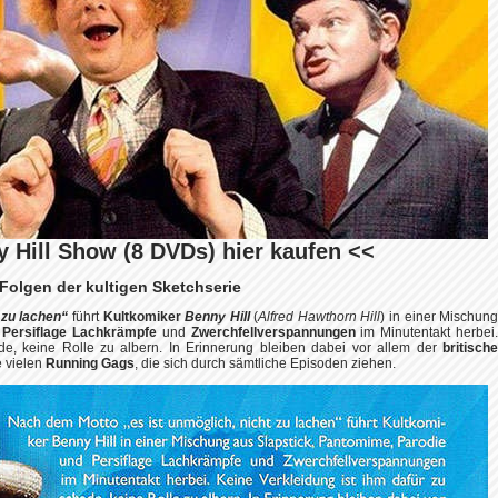
 Hill Show (8 DVDs) hier kaufen <<
Folgen der kultigen Sketchserie
t zu lachen“
führt
Kultkomiker
Benny Hill
(
Alfred Hawthorn Hill
) in einer Mischun
d
Persiflage Lachkrämpfe
und
Zwerchfellverspannungen
im Minutentakt herbei
de, keine Rolle zu albern. In Erinnerung bleiben dabei vor allem der
britisch
 vielen
Running Gags
, die sich durch sämtliche Episoden ziehen.