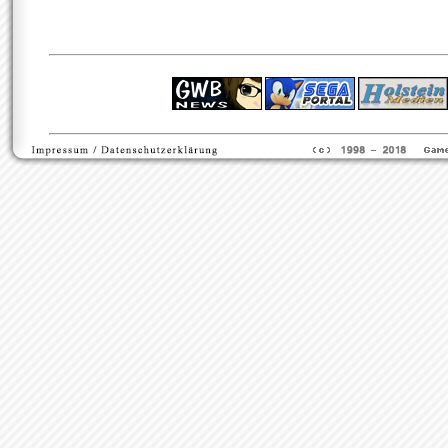
ps4 festplatte
F