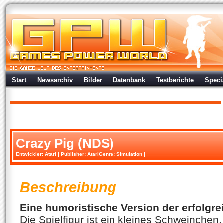
Start
Newsarchiv
Bilder
Datenbank
Testberichte
Speci
Crazy Pig (NDS)
Entwickler:
Atari
| Publisher:
Atari
Genre: Simulation |
Beschreibung
Eine humoristische Version der erfolgr
Die Spielfigur ist ein kleines Schweinche