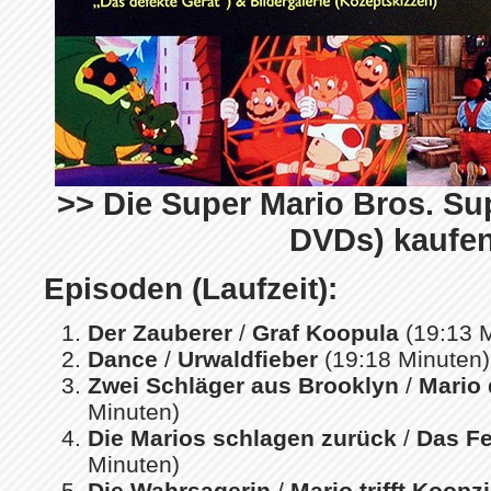
>> Die Super Mario Bros. Sup
DVDs) kaufe
Episoden (Laufzeit):
Der Zauberer
/
Graf Koopula
(19:13 M
Dance
/
Urwaldfieber
(19:18 Minuten)
Zwei Schläger aus Brooklyn
/
Mario 
Minuten)
Die Marios schlagen zurück
/
Das Fe
Minuten)
Die Wahrsagerin
/
Mario trifft Koopzi