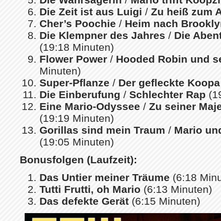
Die Zeit ist aus Luigi
/
Zu heiß zum 
Cher’s Poochie
/
Heim nach Brookly
Die Klempner des Jahres
/
Die Aben
(19:18 Minuten)
Flower Power
/
Hooded Robin und s
Minuten)
Super-Pflanze
/
Der gefleckte Koopa
Die Einberufung
/
Schlechter Rap
(1
Eine Mario-Odyssee
/
Zu seiner Maj
(19:19 Minuten)
Gorillas sind mein Traum
/
Mario un
(19:05 Minuten)
Bonusfolgen (Laufzeit):
Das Untier meiner Träume
(6:18 Minu
Tutti Frutti, oh Mario
(6:13 Minuten)
Das defekte Gerät
(6:15 Minuten)