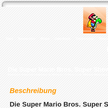
Start
Newsarchiv
Bilder
Datenbank
Testberichte
Speci
Die Super Mario Bros. Super Show!
Entwickler:
PidaxFilm
| Publisher:
AL!VE
Genre: TV-Serie |
Link: Offizielle Webseite 
Beschreibung
Die Super Mario Bros. Super S