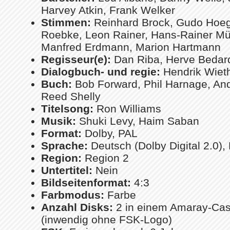
Harvey Atkin, Frank Welker
Stimmen:
Reinhard Brock, Gudo Hoegel
Roebke, Leon Rainer, Hans-Rainer Mü
Manfred Erdmann, Marion Hartmann
Regisseur(e):
Dan Riba, Herve Bedar
Dialogbuch- und regie:
Hendrik Wiet
Buch:
Bob Forward, Phil Harnage, An
Reed Shelly
Titelsong:
Ron Williams
Musik:
Shuki Levy, Haim Saban
Format:
Dolby, PAL
Sprache:
Deutsch (Dolby Digital 2.0), 
Region:
Region 2
Untertitel:
Nein
Bildseitenformat:
4:3
Farbmodus:
Farbe
Anzahl Disks:
2 in einem Amaray-Cas
(inwendig ohne FSK-Logo)