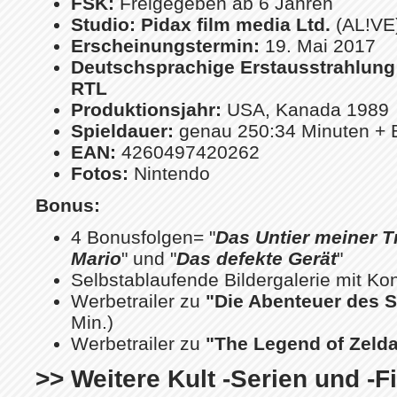
FSK:
Freigegeben ab 6 Jahren
Studio:
Pidax film media Ltd.
(AL!VE
Erscheinungstermin:
19. Mai 2017
Deutschsprachige Erstausstrahlung
RTL
Produktionsjahr:
USA, Kanada 1989
Spieldauer:
genau 250:34 Minuten + 
EAN:
4260497420262
Fotos:
Nintendo
Bonus:
4 Bonusfolgen= "
Das Untier meiner 
Mario
" und "
Das defekte Gerät
"
Selbstablaufende Bildergalerie mit Ko
Werbetrailer zu
"Die Abenteuer des 
Min.)
Werbetrailer zu
"The Legend of Zeld
>> Weitere Kult -Serien und -F