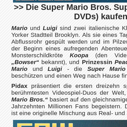
>> Die Super Mario Bros. Sup
DVDs) kaufen
Mario
und
Luigi
sind zwei italienische 
Yorker Stadtteil Brooklyn. Als sie eines T
Abflussrohr gespült werden und im Pilze
der Beginn eines aufregenden Abenteuer
Monsterschildkröte
Koopa
(den Vide
„Bowser“
bekannt), und
Prinzessin
Pea
Mario
und
Luigi
- die
Super Mario
beschützen und einen Weg nach Hause fin
Pidax
präsentiert die ersten dreizehn
berühmtesten Videospiel-Duos der Welt
Mario Bros.“
basiert auf den gleichnamige
Jahrzehnten Millionen Fans begeistern. 
ist eine originelle Mischung aus Real- und 