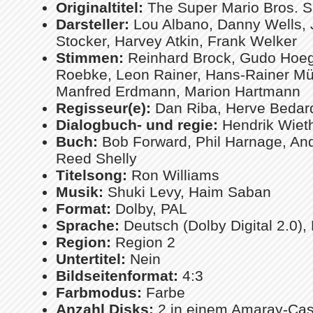
Originaltitel:
The Super Mario Bros. 
Darsteller:
Lou Albano, Danny Wells, 
Stocker, Harvey Atkin, Frank Welker
Stimmen:
Reinhard Brock, Gudo Hoegel
Roebke, Leon Rainer, Hans-Rainer Mü
Manfred Erdmann, Marion Hartmann
Regisseur(e):
Dan Riba, Herve Bedar
Dialogbuch- und regie:
Hendrik Wiet
Buch:
Bob Forward, Phil Harnage, An
Reed Shelly
Titelsong:
Ron Williams
Musik:
Shuki Levy, Haim Saban
Format:
Dolby, PAL
Sprache:
Deutsch (Dolby Digital 2.0), 
Region:
Region 2
Untertitel:
Nein
Bildseitenformat:
4:3
Farbmodus:
Farbe
Anzahl Disks:
2 in einem Amaray-Cas