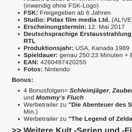
(inwendig ohne FSK-Logo)
FSK:
Freigegeben ab 6 Jahren
Studio:
Pidax film media Ltd.
(AL!VE
Erscheinungstermin:
12. Mai 2017
Deutschsprachige Erstausstrahlung
RTL
Produktionsjahr:
USA, Kanada 1989
Spieldauer:
genau 250:23 Minuten + 
EAN:
4260497420255
Fotos:
Nintendo
Bonus:
4 Bonusfolgen=
Schleimjäger
,
Zauber
und
Mommy’s Fluch
Werbetrailer zu
"Die Abenteuer des 
Min.)
Werbetrailer zu
"The Legend of Zeld
>> Weitere Kult -Serien und -F