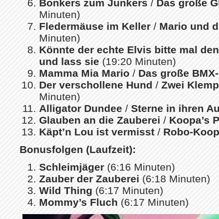
Bonkers zum Junkers
/
Das große G
Minuten)
Fledermäuse im Keller
/
Mario und 
Minuten)
Könnte der echte Elvis bitte mal de
und lass sie
(19:20 Minuten)
Mamma Mia Mario
/
Das große BMX
Der verschollene Hund
/
Zwei Klemp
Minuten)
Alligator Dundee
/
Sterne in ihren A
Glauben an die Zauberei
/
Koopa’s P
Käpt’n Lou ist vermisst
/
Robo-Koo
Bonusfolgen (Laufzeit):
Schleimjäger
(6:16 Minuten)
Zauber der Zauberei
(6:18 Minuten)
Wild Thing
(6:17 Minuten)
Mommy’s Fluch
(6:17 Minuten)