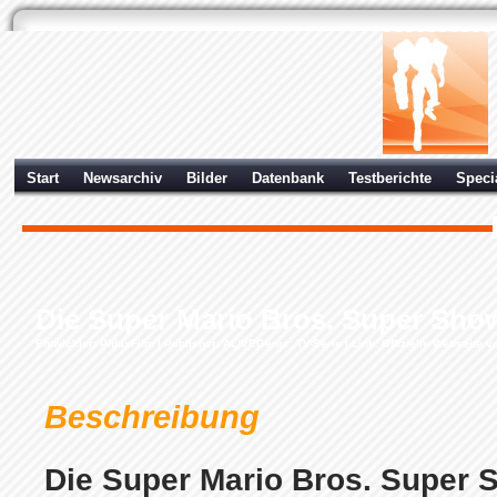
Start
Newsarchiv
Bilder
Datenbank
Testberichte
Speci
Die Super Mario Bros. Super Show!
Entwickler:
PidaxFilm
| Publisher:
AL!VE
Genre: TV-Serie |
Link: Offizielle Webseite 
Beschreibung
Die Super Mario Bros. Super S