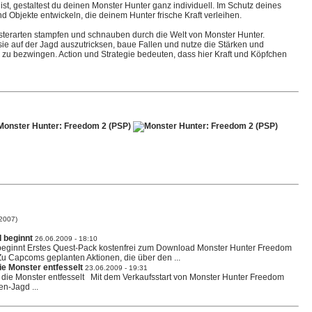
ist, gestaltest du deinen Monster Hunter ganz individuell. Im Schutz deines
d Objekte entwickeln, die deinem Hunter frische Kraft verleihen.
terarten stampfen und schnauben durch die Welt von Monster Hunter.
ie auf der Jagd auszutricksen, baue Fallen und nutze die Stärken und
 zu bezwingen. Action und Strategie bedeuten, dass hier Kraft und Köpfchen
2007)
 beginnt
26.06.2009 - 18:10
beginnt Erstes Quest-Pack kostenfrei zum Download Monster Hunter Freedom
. Zu Capcoms geplanten Aktionen, die über den ...
e Monster entfesselt
23.06.2009 - 19:31
ie Monster entfesselt Mit dem Verkaufsstart von Monster Hunter Freedom
n-Jagd ...