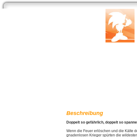
Start
Newsarchiv
Bilder
Datenbank
Testberichte
Speci
Monster Hunter: F
Entwickler:
Capcom
| Publisher:
Capcom
Genre: 
Beschreibung
Doppelt so gefährlich, doppelt so spann
Wenn die Feuer erlöschen und die Kälte de
gnadenlosen Krieger spürten die wildeste