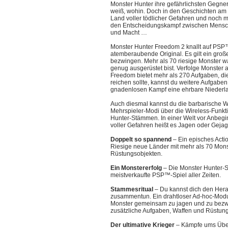
Monster Hunter ihre gefährlichsten Gegne
weiß, wohin. Doch in den Geschichten am
Land voller tödlicher Gefahren und noch m
den Entscheidungskampf zwischen Mensch
und Macht …
Monster Hunter Freedom 2 knallt auf PSP™
atemberaubende Original. Es gilt ein groß
bezwingen. Mehr als 70 riesige Monster war
genug ausgerüstet bist. Verfolge Monster a
Freedom bietet mehr als 270 Aufgaben, die
reichen sollte, kannst du weitere Aufgaben
gnadenlosen Kampf eine ehrbare Niederl
Auch diesmal kannst du die barbarische W
Mehrspieler-Modi über die Wireless-Funk
Hunter-Stämmen. In einer Welt vor Anbegin
voller Gefahren heißt es Jagen oder Gejag
Doppelt so spannend
– Ein episches Acti
Riesige neue Länder mit mehr als 70 Mons
Rüstungsobjekten.
Ein Monstererfolg
– Die Monster Hunter-Se
meistverkaufte PSP™-Spiel aller Zeiten.
Stammesritual
– Du kannst dich den Herau
zusammentun. Ein drahtloser Ad-hoc-Modus 
Monster gemeinsam zu jagen und zu bezwin
zusätzliche Aufgaben, Waffen und Rüstun
Der ultimative Krieger
– Kämpfe ums Überl