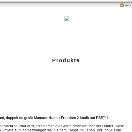
als
Links
amazon-Shop
G-P-W-Retro
Impressum
Produkte
reedom 2 (PSP)
Action |
Link: Offizielle Webseite von Monster Hunter: Freedom 2 (PSP)
end, doppelt so groß: Monster Hunter Freedom 2 knallt auf PSP™!
r Nacht spürbar wird, erzählt man die Geschichten der Monster Hunter. Diese
n Untiere auf und bezwangen sie in einem Kampf um Leben und Tod. Als die