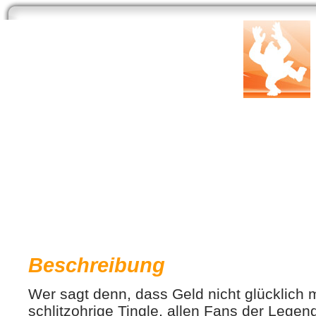
Start
Newsarchiv
Bilder
Datenbank
Testberichte
Speci
Freshly Picked - Tingle's Rosy R
Entwickler: Vanpool | Publisher:
Nintendo
Genre: Adventure |
Beschreibung
Wer sagt denn, dass Geld nicht glücklich 
schlitzohrige Tingle, allen Fans der Lege