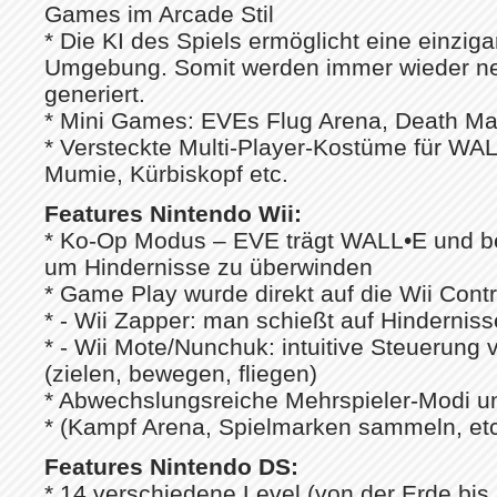
Games im Arcade Stil
* Die KI des Spiels ermöglicht eine einzigar
Umgebung. Somit werden immer wieder ne
generiert.
* Mini Games: EVEs Flug Arena, Death Matc
* Versteckte Multi-Player-Kostüme für WA
Mumie, Kürbiskopf etc.
Features Nintendo Wii:
* Ko-Op Modus – EVE trägt WALL•E und b
um Hindernisse zu überwinden
* Game Play wurde direkt auf die Wii Contr
* - Wii Zapper: man schießt auf Hindernis
* - Wii Mote/Nunchuk: intuitive Steuerun
(zielen, bewegen, fliegen)
* Abwechslungsreiche Mehrspieler-Modi 
* (Kampf Arena, Spielmarken sammeln, etc
Features Nintendo DS:
* 14 verschiedene Level (von der Erde bis