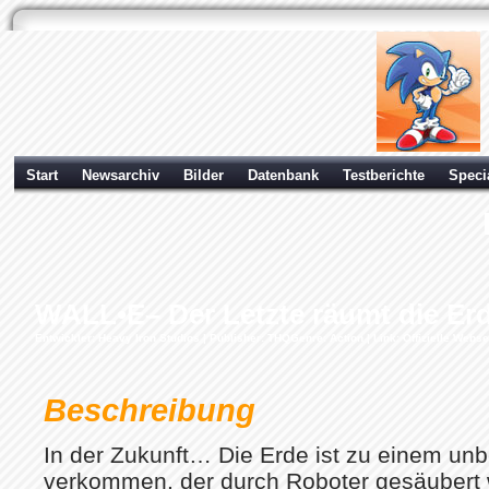
Start
Newsarchiv
Bilder
Datenbank
Testberichte
Speci
WALL•E– Der Letzte räumt die Erd
Entwickler: Heavy Iron Studios | Publisher:
THQ
Genre: Action |
Link: Offizielle Webs
Beschreibung
In der Zukunft… Die Erde ist zu einem u
verkommen, der durch Roboter gesäubert 