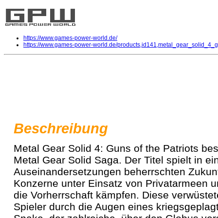
https://www.games-power-world.de/
https://www.games-power-world.de/products,id141,metal_gear_solid_4_g
Metal Gear Solid 4 - Guns of the Pa
Entwickler:
Konami
| Publisher:
Konami
Genre: Action |
Link: Offizielle Webseite von Met
Beschreibung
Metal Gear Solid 4: Guns of the Patriots be
Metal Gear Solid Saga. Der Titel spielt in e
Auseinandersetzungen beherrschten Zukunft
Konzerne unter Einsatz von Privatarmeen 
die Vorherrschaft kämpfen. Diese verwüstet
Spieler durch die Augen eines kriegsgeplagt