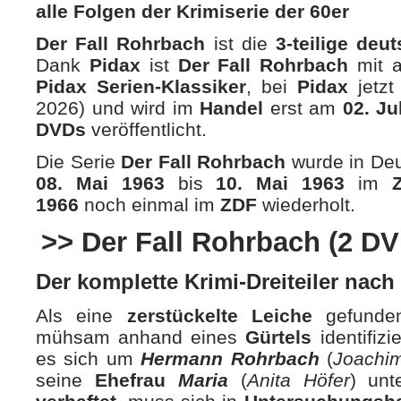
alle Folgen der Krimiserie der 60er
Der Fall Rohrbach
ist die
3-teilige deu
Dank
Pidax
ist
Der Fall Rohrbach
mit a
Pidax
Serien-Klassiker
, bei
Pidax
jetz
2026) und wird im
Handel
erst am
02. Ju
DVDs
veröffentlicht.
Die Serie
Der Fall Rohrbach
wurde in Deu
08. Mai 1963
bis
10. Mai 1963
im
1966
noch einmal im
ZDF
wiederholt.
>> Der Fall Rohrbach (2 DV
Der komplette Krimi-Dreiteiler nach
Als eine
zerstückelte Leiche
gefunde
mühsam anhand eines
Gürtels
identifiz
es sich um
Hermann Rohrbach
(
Joachim
seine
Ehefrau
Maria
(
Anita Höfer
) un