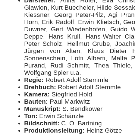
Darsteller:
Anita Höfer, Eva Christ
Glawion, Kurt Buecheler, Hilde Sess
Kiessner, Georg Peter-Pilz, Agi Pran
Horn, Erik Radolf, Erwin Klietsch, G
Duwner, Gert Wiedenhofen, Guido W
Deppe, Hans Krull, Hans-Walter Cl
Peter Scholz, Hellmut Grube, Joach
Jürgen von Alten, Klaus Dieter H
Sonnenschein, Lotti Alberti, Malte P
Purand, Rudi Schmitt, Thea Thiele,
Wolfgang Spier u.a.
Regie:
Robert Adolf Stemmle
Drehbuch:
Robert Adolf Stemmle
Kamera:
Siegfried Hold
Bauten:
Paul Markwitz
Manuskript:
S. Bendkower
Ton:
Erwin Schänzle
Bildschnitt:
C. O. Bartning
Produktionsleitung:
Heinz Götze