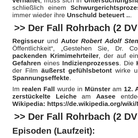
verhaftet
, muss sich in
Untersuchungsh
schließlich einem
Schwurgerichtsproz
immer wieder ihre
Unschuld beteuert ..
.
>> Der Fall Rohrbach (2 DV
Regisseur
und
Autor
Robert Adolf Ste
Öffentlichkeit“, „Gestehen Sie, Dr. C
packenden Krimimehrteiler
, der auf e
Gefahren
eines
Indizienprozesses
. Die
der Film
äußerst gefühlsbetont
wirke u
Spannungseffekte
.
Im
realen Fall
wurde in
Münster
am
12. A
zerstückelte Leiche
am
Aasee
entd
Wikipedia:
https://de.wikipedia.org/wik
>> Der Fall Rohrbach (2 DV
Episoden (Laufzeit):