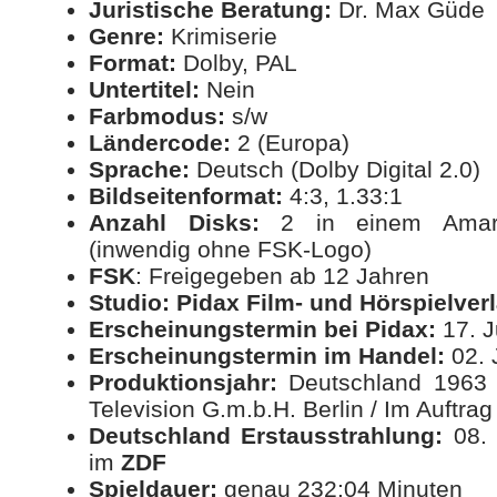
Juristische Beratung:
Dr. Max Güde
Genre:
Krimiserie
Format:
Dolby, PAL
Untertitel:
Nein
Farbmodus:
s/w
Ländercode:
2 (Europa)
Sprache:
Deutsch (Dolby Digital 2.0)
Bildseitenformat:
4:3, 1.33:1
Anzahl Disks:
2 in einem Amara
(inwendig ohne FSK-Logo)
FSK
: Freigegeben ab 12 Jahren
Studio:
Pidax Film- und Hörspielve
Erscheinungstermin bei Pidax:
17. J
Erscheinungstermin im Handel:
02. 
Produktionsjahr:
Deutschland 1963 
Television G.m.b.H. Berlin / Im Auftra
Deutschland Erstausstrahlung:
08. 
im
ZDF
Spieldauer:
genau 232:04 Minuten