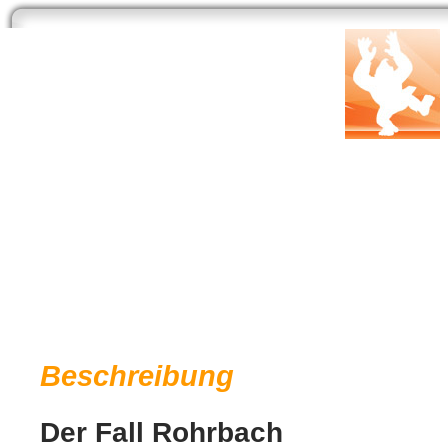
Start
Newsarchiv
Bilder
Datenbank
Testberichte
Speci
Der Fall Rohrbach
Entwickler:
PidaxFilm
| Publisher:
AL!VE
Genre: TV-Serie |
Link: Offizielle Webseite 
Beschreibung
Der Fall Rohrbach