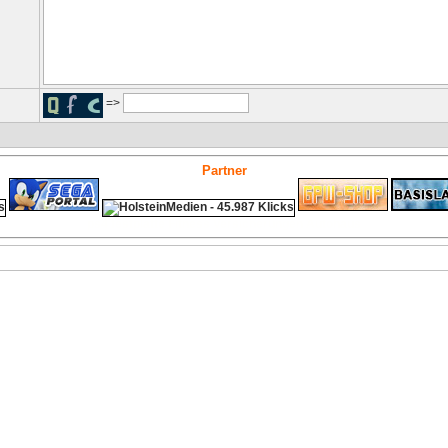
=>
Partner
ps4 festplatte
Fitness
Versicherungen Autohaus