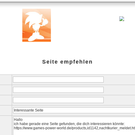
ank
Testberichte
Specials
Links
amazon-Shop
G-P-W-Ret
Seite empfehlen