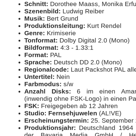
Schnitt:
Dorothee Maass, Monika Erfu
Szenenbild:
Ludwig Reiber
Musik:
Bert Grund
Produktionsleitung:
Kurt Rendel
Genre:
Krimiserie
Tonformat:
Dolby Digital 2.0 (Mono)
Bildformat:
4:3 - 1.33:1
Format:
PAL
Sprache:
Deutsch DD 2.0 (Mono)
Regionalcode:
Laut Packshot PAL all
Untertitel:
Nein
Farbmodus:
s/w
Anzahl Disks:
6 im einen Amara
(inwendig ohne FSK-Logo) in einen 
FSK:
Freigegeben ab 12 Jahren
Studio:
Fernsehjuwelen
(AL!VE)
Erscheinungstermin:
25. September
Produktionsjahr:
Deutschland 1964 b
der Bavaria Media GmbH / Herg