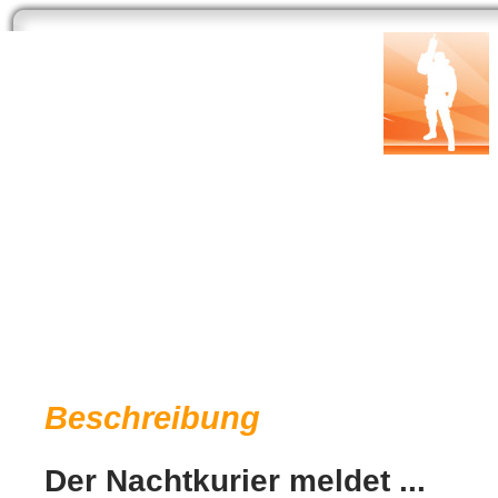
Start
Newsarchiv
Bilder
Datenbank
Testberichte
Speci
Der Nachtkurier meldet …
Entwickler:
Fernsehjuwelen
| Publisher:
AL!VE
Genre: TV-Serie |
Link: Offizielle Web
Beschreibung
Der Nachtkurier meldet ...