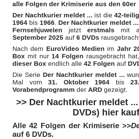
alle Folgen der Krimiserie aus den 60er
Der Nachtkurier meldet ...
ist die
42-teili
1964
bis
1966
.
Der Nachtkurier meldet ..
Fernsehjuwelen
jetzt
erstmals
mit 
September 2025
auf
6 DVDs
rausgebracht
Nach dem
EuroVideo Medien
im
Jahr 2
Box
mit nur
14 Folgen
rausgebracht hat,
dieser Box
endlich alle
42 Folgen
auf
DV
Die Serie
Der Nachtkurier meldet ...
wurd
Mal vom
31. Oktober 1964
bis
23
Vorabendprogramm
der
ARD
gezeigt.
>> Der Nachtkurier meldet ...
DVDs) hier kau
Alle 42 Folgen der Krimiserie >>
De
auf 6 DVDs.