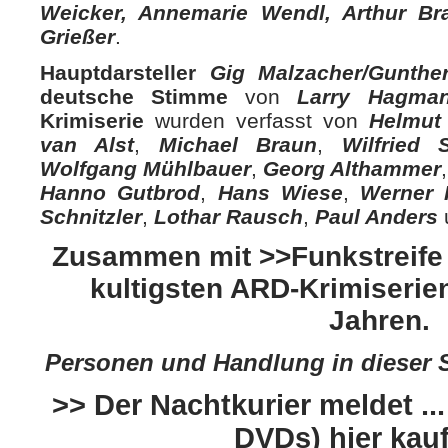
Weicker, Annemarie Wendl, Arthur Bra
Grießer
.
Hauptdarsteller
Gig Malzacher/Gunthe
deutsche Stimme
von
Larry Hagma
Krimiserie
wurden verfasst von
Helmut
van Alst
,
Michael Braun
,
Wilfried 
Wolfgang Mühlbauer
,
Georg Althammer
Hanno Gutbrod
,
Hans Wiese
,
Werner 
Schnitzler
,
Lothar Rausch
,
Paul Anders
Zusammen mit >>
Funkstreife
kultigsten ARD-Krimiserie
Jahren.
Personen und Handlung in dieser Se
>> Der Nachtkurier meldet ...
DVDs) hier kau