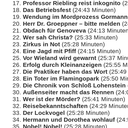
Professor Riebling reist inkognito
(2
Das Betriebsfest
(24:43 Minuten)
Wendung im Mordprozess Gormann
Herr Dr. Groeppner – bitte melden
(2
Obdach für Genoveva
(24:13 Minuten
Wer sah Christa?
(25:33 Minuten)
Zirkus in Not
(25:28 Minuten)
Eine Jagd mit Pfiff
(24:15 Minuten)
Vor Wieland wird gewarnt
(25:37 Min
Erfolg durch Kleinanzeigen
(25:55 M
Die Praktiker haben das Wort
(25:49
Ein Toter im Flamingopark
(25:50 Mi
Die Chronik von Schloß Lohenstein
Außenseiter macht das Rennen
(24:
Wer ist der Mörder?
(25:41 Minuten)
Reisebekanntschaften
(24:29 Minute
Der Lockvogel
(25:28 Minuten)
Hermann und Dorothea wohlauf
(24:
Nobel! Nobel!
(25:28 Minuten)