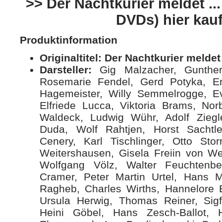
>> Der Nachtkurier meldet ...
DVDs) hier kau
Produktinformation
Originaltitel:
Der Nachtkurier meldet 
Darsteller:
Gig Malzacher, Gunther
Rosemarie Fendel, Gerd Potyka, Er
Hagemeister, Willy Semmelrogge, E
Elfriede Lucca, Viktoria Brams, Norb
Waldeck, Ludwig Wühr, Adolf Ziegl
Duda, Wolf Rahtjen, Horst Sachtle
Cenery, Karl Tischlinger, Otto Stor
Weitershausen, Gisela Freiin von We
Wolfgang Völz, Walter Feuchtenbe
Cramer, Peter Martin Urtel, Hans 
Ragheb, Charles Wirths, Hannelore E
Ursula Herwig, Thomas Reiner, Sigfr
Heini Göbel, Hans Zesch-Ballot,