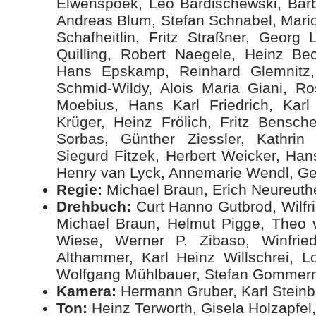
Elwenspoek, Leo Bardischewski, Barb
Andreas Blum, Stefan Schnabel, Mario
Schafheitlin, Fritz Straßner, Georg 
Quilling, Robert Naegele, Heinz Be
Hans Epskamp, Reinhard Glemnitz,
Schmid-Wildy, Alois Maria Giani, Ro
Moebius, Hans Karl Friedrich, Karl
Krüger, Heinz Frölich, Fritz Bensche
Sorbas, Günther Ziessler, Kathrin
Siegurd Fitzek, Herbert Weicker, Hans
Henry van Lyck, Annemarie Wendl, Geo
Regie:
Michael Braun, Erich Neureuth
Drehbuch:
Curt Hanno Gutbrod, Wilfri
Michael Braun, Helmut Pigge, Theo v
Wiese, Werner P. Zibaso, Winfried
Althammer, Karl Heinz Willschrei, L
Wolfgang Mühlbauer, Stefan Gomme
Kamera:
Hermann Gruber, Karl Steinbe
Ton:
Heinz Terworth, Gisela Holzapfel