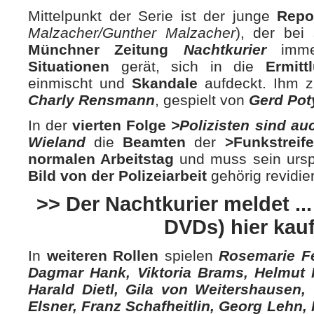
Mittelpunkt der Serie ist der junge
Repo
Malzacher/Gunther Malzacher
), der bei
Münchner Zeitung
Nachtkurier
imm
Situationen
gerät, sich in die
Ermit
einmischt und
Skandale
aufdeckt. Ihm z
Charly Rensmann
, gespielt von
Gerd Pot
In der
vierten Folge
>Polizisten sind a
Wieland
die
Beamten
der
>
Funkstreif
normalen Arbeitstag
und muss sein ursp
Bild von der Polizeiarbeit
gehörig revidie
>> Der Nachtkurier meldet ...
DVDs) hier kau
In
weiteren Rollen
spielen
Rosemarie Fe
Dagmar Hank, Viktoria Brams, Helmut F
Harald Dietl, Gila von Weitershausen,
Elsner, Franz Schafheitlin, Georg Lehn,