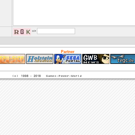
=>
Partner
ps4 festplatte
Fitness
Versicherungen Autohaus