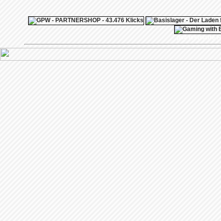
ps4 festplatte
F