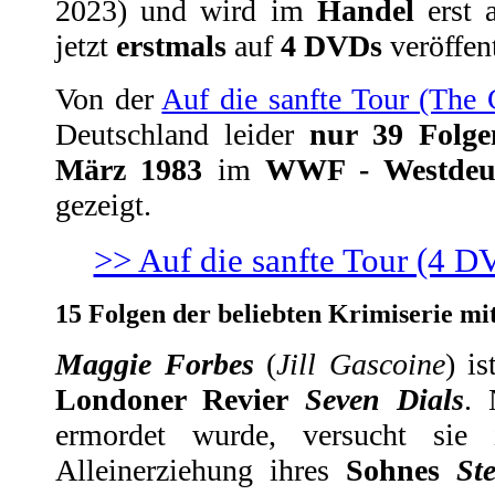
2023) und wird im
Handel
erst
jetzt
erstmals
auf
4 DVDs
veröffent
Von der
Auf die sanfte Tour (The 
Deutschland leider
nur 39 Folge
März 1983
im
WWF - Westdeut
gezeigt.
>> Auf die sanfte Tour (4 D
15 Folgen der beliebten Krimiserie mi
Maggie Forbes
(
Jill Gascoine
) i
Londoner Revier
Seven Dials
.
ermordet wurde, versucht sie 
Alleinerziehung ihres
Sohnes
St