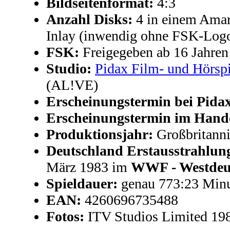
Bildseitenformat:
4:3
Anzahl Disks:
4 in einem Amar
Inlay (inwendig ohne FSK-Log
FSK:
Freigegeben ab 16 Jahren
Studio:
Pidax Film- und Hörsp
(AL!VE)
Erscheinungstermin bei Pida
Erscheinungstermin im Hand
Produktionsjahr:
Großbritanni
Deutschland Erstausstrahlun
März 1983 im
WWF - Westdeut
Spieldauer:
genau 773:23 Min
EAN:
4260696735488
Fotos:
ITV Studios Limited 19