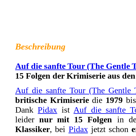
Auf die sanfte Tour (The Gentle 
Entwickler:
PidaxFilm
| Publisher:
AL!VE
Genre: TV-Serie |
Link: Offizielle Webseite
Beschreibung
Auf die sanfte Tour (The Gentle 
15 Folgen der Krimiserie aus den
Auf die sanfte Tour (The Gentle 
britische Krimiserie
die
1979
bi
Dank
Pidax
ist
Auf die sanfte T
leider
nur mit 15 Folgen
in de
Klassiker
, bei
Pidax
jetzt schon
e