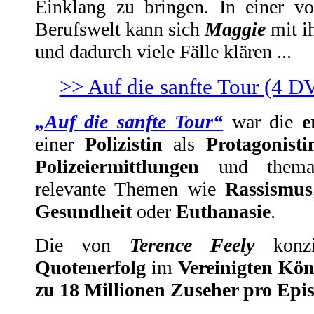
Einklang zu bringen. In einer v
Berufswelt kann sich
Maggie
mit i
und dadurch viele Fälle klären ...
>> Auf die sanfte Tour (4 D
„Auf die sanfte Tour“
war die
e
einer
Polizistin
als
Protagonisti
Polizeiermittlungen
und thematis
relevante Themen wie
Rassismus
Gesundheit
oder
Euthanasie
.
Die von
Terence Feely
konzi
Quotenerfolg
im
Vereinigten Kön
zu 18 Millionen Zuseher pro Epi