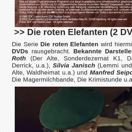
>> Die roten Elefanten (2 D
Die Serie
Die roten Elefanten
wird hierm
DVDs
rausgebracht.
Bekannte Darstelle
Roth
(Der Alte, Sonderdezernat K1, D
Derrick, u.a.),
Silvia Janisch
(Lemmi und 
Alte, Waldheimat u.a.) und
Manfred Seip
Die Magermilchbande, Die Krimistunde u.a