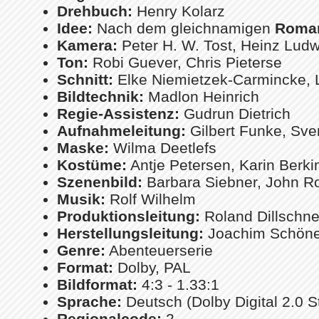
Drehbuch:
Henry Kolarz
Idee:
Nach dem gleichnamigen
Rom
Kamera:
Peter H. W. Tost, Heinz Ludw
Ton:
Robi Guever, Chris Pieterse
Schnitt:
Elke Niemietzek-Carmincke, 
Bildtechnik:
Madlon Heinrich
Regie-Assistenz:
Gudrun Dietrich
Aufnahmeleitung:
Gilbert Funke, Sve
Maske:
Wilma Deetlefs
Kostüme:
Antje Petersen, Karin Berki
Szenenbild:
Barbara Siebner, John R
Musik:
Rolf Wilhelm
Produktionsleitung:
Roland Dillschne
Herstellungsleitung:
Joachim Schöne
Genre:
Abenteuerserie
Format:
Dolby, PAL
Bildformat:
4:3 - 1.33:1
Sprache:
Deutsch (Dolby Digital 2.0 S
Regionalcode:
2