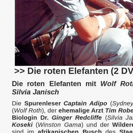
>> Die roten Elefanten (2 D
Die roten Elefanten mit
Wolf Rot
Silvia Janisch
Die
Spurenleser
Captain Adipo
(
Sydne
(
Wolf Roth
), der
ehemalige Arzt
Tim Robe
Biologin Dr.
Ginger Redcliffe
(
Silvia J
Koseki
(
Winston Gama
) und der
Wilde
sind im
afrikanischen Busch
des
Sta