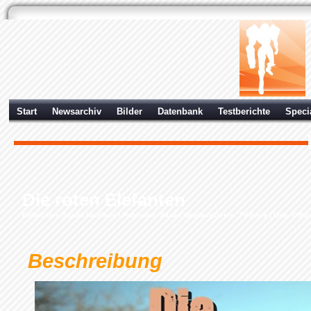
Start
Newsarchiv
Bilder
Datenbank
Testberichte
Speci
Die roten Elefanten
Entwickler:
Studio Hamburg
| Publisher:
Studio Hamburg
Genre: TV-Serie |
Link: Offiz
Beschreibung