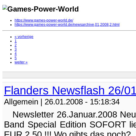
https://www.games-power-world.de/
https://www.games-power-world.de/newsarchive,01,2008,2.html
« vorherige
1
2
3
4
5
weiter »
Flanders Newsflash 26/0
Allgemein
| 26.01.2008 - 15:18:34
Newsletter 26.Januar.2008 Neue I
Band Special Edition SOFORT lie
EUR 2,50 !!! Wo gibts das noch? 