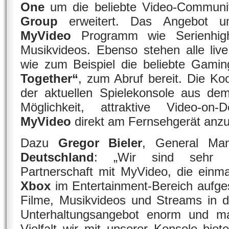
One
um die beliebte Video-Communi
Group
erweitert. Das Angebot u
MyVideo
Programm wie Serienhighl
Musikvideos. Ebenso stehen alle liv
wie zum Beispiel die beliebte Gami
Together“
, zum Abruf bereit. Die Koo
der aktuellen Spielekonsole aus d
Möglichkeit, attraktive Video-on-
MyVideo
direkt am Fernsehgerät anz
Dazu
Gregor Bieler
, General M
Deutschland
: „Wir sind sehr e
Partnerschaft mit MyVideo, die einma
Xbox
im Entertainment-Bereich aufgest
Filme, Musikvideos und Streams in d
Unterhaltungsangebot enorm und ma
Vielfalt wir mit unserer Konsole bie