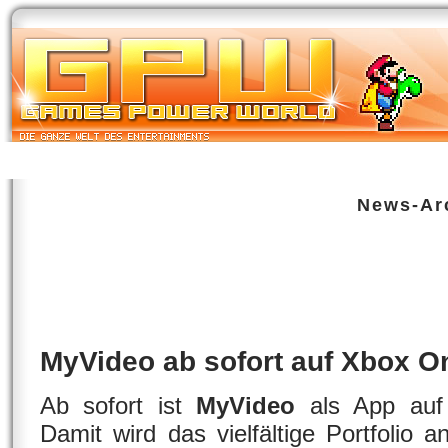
Start
Newsarchiv
Bilder
Datenbank
Testberichte
Speci
News-Ar
MyVideo ab sofort auf Xbox One 
XBox One
| geschrieben von Volker Zockstein am 22. Okt 2014 um 13:50 Uhr
MyVideo ab sofort auf Xbox O
Ab sofort ist
MyVideo
als App au
Damit wird das vielfältige Portfolio