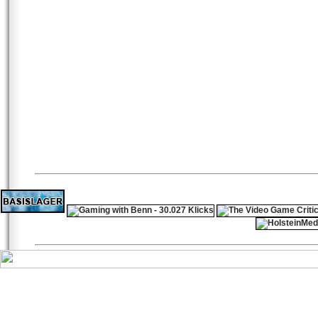
ps4 festplatte
F