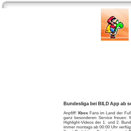
Start
Newsarchiv
Bilder
Datenbank
Testberichte
Speci
Bundesliga bei BIL
XBox One
| geschrieben von Volker Zockstein a
Bundesliga bei BILD App ab s
Anpfiff!
Xbox
Fans im Land der Fußb
ganz besonderen Service freuen: 
Highlight-Videos der 1. und 2. Bun
immer montags ab 00:00 Uhr verfüg