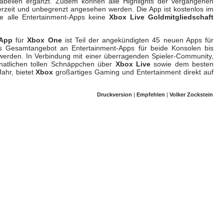
abellen ergänzt. Zudem können alle Highlights der vergangenen
erzeit und unbegrenzt angesehen werden. Die App ist kostenlos im
ie alle Entertainment-Apps keine
Xbox Live Goldmitgliedschaft
 App
für
Xbox One
ist Teil der angekündigten 45 neuen Apps für
as Gesamtangebot an Entertainment-Apps für beide Konsolen bis
erden. In Verbindung mit einer überragenden Spieler-Community,
atlichen tollen Schnäppchen über
Xbox Live
sowie dem besten
Jahr, bietet
Xbox
großartiges Gaming und Entertainment direkt auf
Druckversion
|
Empfehlen
|
Volker Zockstein