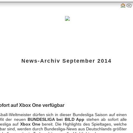
als
Links
amazon-Shop
G-P-W-Retro
Impressum
News-Archiv
September 2014
D App ab sofort auf Xbox One verfüg
m 10. Sep 2014 um 15:19 Uhr
ofort auf Xbox One verfügbar
all-Weltmeister dürfen sich in dieser Bundesliga Saison auf einen
Mit der neuen
BUNDESLIGA bei BILD App
stehen ab sofort alle
desliga auf
Xbox One
bereit. Die Highlights des Spieltages, welche
bar sind, werden durch Bundesliga-News aus Deutschlands größter