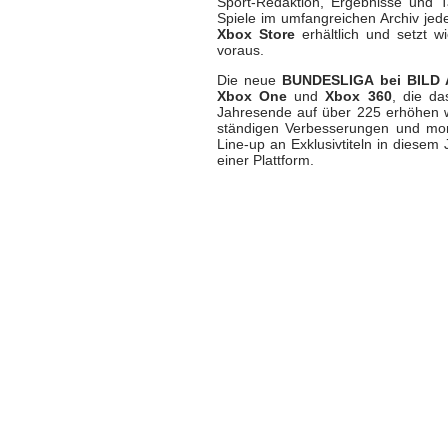
Sport-Redaktion, Ergebnisse und T
Spiele im umfangreichen Archiv jed
Xbox Store
erhältlich und setzt w
voraus.
Die neue
BUNDESLIGA bei BILD
Xbox One
und
Xbox 360
, die d
Jahresende auf über 225 erhöhen w
ständigen Verbesserungen und mon
Line-up an Exklusivtiteln in diesem 
einer Plattform.