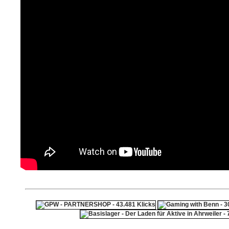
ps4 festplatte
F