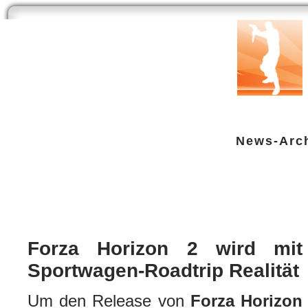
Start
Newsarchiv
Bilder
Datenbank
Testberichte
Speci
News-Arc
Forza Horizon 2 wird mit dem ult
XBox One
| geschrieben von Volker Zockstein am 09. Sep 2014 um 19:45 Uhr
Forza Horizon 2 wird mit
Sportwagen-Roadtrip Realität
Um den Release von
Forza Horizon