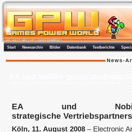
Start
Newsarchiv
Bilder
Datenbank
Testberichte
Speci
News-Ar
EA und Nobilis gehen strategische
Allgemein
| geschrieben von Volker Zockstein am 11. Aug 2008 um 19:14 Uhr
EA und Nobil
strategische Vertriebspartners
Köln, 11. August 2008
– Electronic Ar