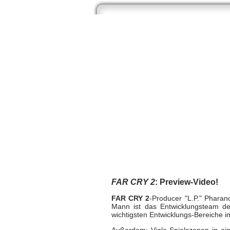
Start
Newsarchiv
Bilder
Datenb
FAR CRY 2: Previe
Multi
| geschrieben von Volker Zockstein am 01.
FAR CRY 2
: Preview-Video!
FAR CRY 2
-Producer "L.P." Phara
Mann ist das Entwicklungsteam de
wichtigsten Entwicklungs-Bereiche i
Außerdem: Viele Spielszenen in ein