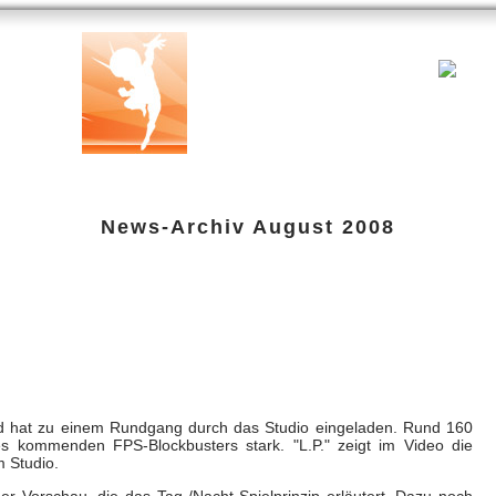
ank
Testberichte
Specials
Links
amazon-Shop
G-P-W-Ret
News-Archiv
August 2008
w-Video!
 Aug 2008 um 19:26 Uhr
nd hat zu einem Rundgang durch das Studio eingeladen. Rund 160
s kommenden FPS-Blockbusters stark. "L.P." zeigt im Video die
m Studio.
er Vorschau, die das Tag-/Nacht-Spielprinzip erläutert. Dazu noch