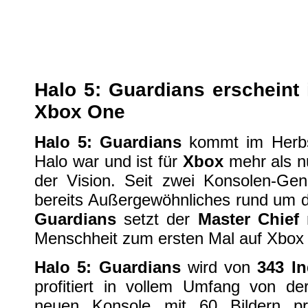
Halo 5: Guardians erscheint im H
XBox One
| geschrieben von Volker Zockstein am 16. Mai 2014 um 22:13 Uhr
Halo 5: Guardians erscheint 
Xbox One
Halo 5: Guardians
kommt im Herbs
Halo war und ist für
Xbox
mehr als nu
der Vision. Seit zwei Konsolen-Gen
bereits Außergewöhnliches rund um d
Guardians
setzt der
Master Chief
Menschheit zum ersten Mal auf Xbox 
Halo 5: Guardians
wird von
343 I
profitiert in vollem Umfang von der
neuen Konsole mit 60 Bildern pr