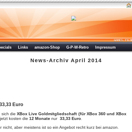
ecials
Links
amazon-Shop
G-P-W-Retro
Impressum
News-Archiv
April 2014
 XBox Live Gold für 33,33 Euro
 Apr 2014 um 21:11 Uhr
33,33 Euro
m sich die
XBox Live Goldmitgliedschaft (für XBox 360 und XBox
jetzt kosten die
12 Monate
nur
33,33 Euro
.
r nicht, aber meistens ist so ein Angebot recht kurz bei amazon.