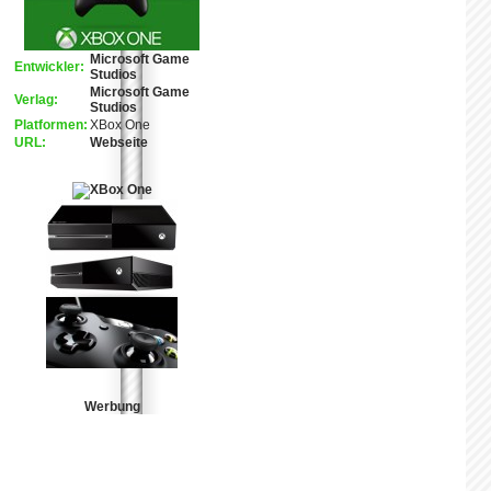
Microsoft Game
Entwickler:
Studios
Microsoft Game
Verlag:
Studios
Platformen:
XBox One
URL:
Webseite
Werbung