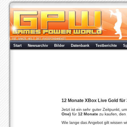
Start
Newsarchiv
Bilder
Datenbank
Testberichte
Sp
Angebot: 12 Monate
Multi
| geschrieben von Volker Zockstein am 25.
12 Monate XBox Live Gold für 
Jetzt ist ein sehr guter Zeitpunkt, u
One)
für
12 Monate
zu kaufen, den 
Wie lange das Angebot gilt wissen wi