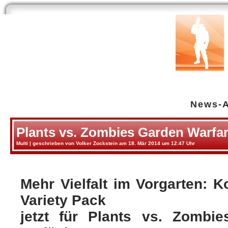
Start
Newsarchiv
Bilder
Datenbank
Testberichte
Speci
News-A
Plants vs. Zombies Garden Warfare
Multi
| geschrieben von Volker Zockstein am 18. Mär 2014 um 12:47 Uhr
Mehr Vielfalt im Vorgarten: 
Variety Pack
jetzt für Plants vs. Zombi