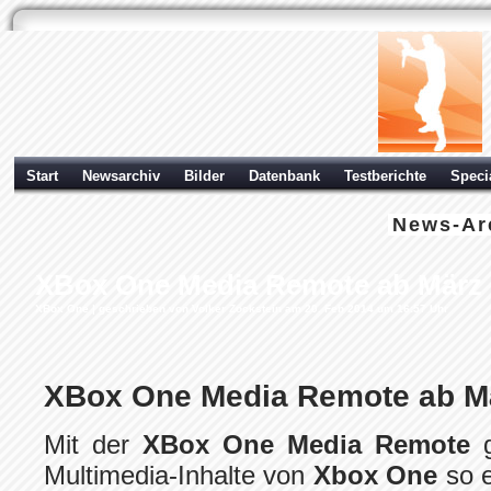
Start
Newsarchiv
Bilder
Datenbank
Testberichte
Speci
News-Ar
XBox One Media Remote ab März e
XBox One
| geschrieben von Volker Zockstein am 20. Feb 2014 um 16:57 Uhr
XBox One Media Remote ab Mär
Mit der
XBox One Media Remote
g
Multimedia-Inhalte von
Xbox One
so e