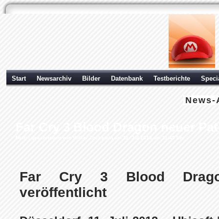
Start
Newsarchiv
Bilder
Datenbank
Testberichte
Speci
News-
Far Cry 3 Blood Dragon neuer Patc
Multi
| geschrieben von Volker Zockstein am 11. Jul 2013 um 11:49 Uhr
Far Cry 3 Blood Drago
veröffentlicht