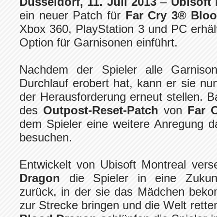
Düsseldorf, 11. Juli 2013
–
Ubisoft
ein neuer Patch für
Far Cry 3® Blo
Xbox 360, PlayStation 3 und PC erhältl
Option für Garnisonen einführt.
Nachdem der Spieler alle Garniso
Durchlauf erobert hat, kann er sie nu
der Herausforderung erneut stellen. B
des
Outpost-Reset-Patch
von
Far 
dem Spieler eine weitere Anregung d
besuchen.
Entwickelt von Ubisoft Montreal vers
Dragon
die Spieler in eine Zukun
zurück, in der sie das Mädchen bek
zur Strecke bringen und die Welt rett