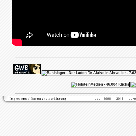
ps4 festplatte
F