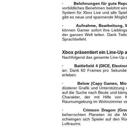
· Belohnungen für gute Repu
vorbildliches Benehmen belohnt wird
System für Xbox Live und alle Spie
gibt es neue und spannende Möglich
· Aufnahme, Bearbeitung, We
können Gamer sofort ihre Liebling
der ganzen Welt teilen. Dank Twit
Sprachbefehl.
Xbox präsentiert ein Line-Up 
Nachfolgend das gesamte Line-Up
· Battlefield 4 (DICE, Electron
an: Dank 60 Frames pro Sekunde k
erleben.
· Below (Capy Games, Micro
düsterer Grafik und Unterstützung 
auf die Suche nach Beute und kämpf
Charakter, der mit Hilfe von 
Raumumgebung im Wohnzimmer ver
· Crimson Dragon (Groundin
beherrschten Planeten ist die M
schwingen sich Spieler auf den R
Luftraums.