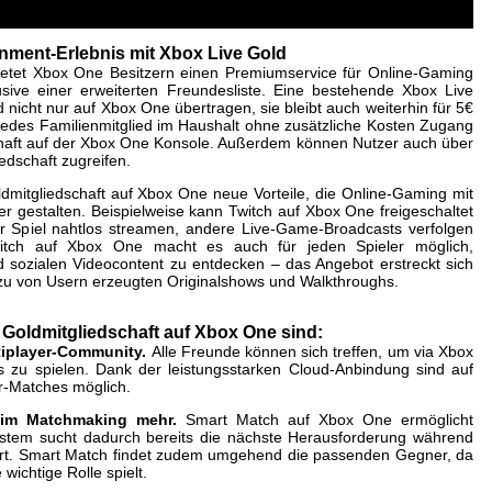
inment-Erlebnis mit Xbox Live Gold
bietet Xbox One Besitzern einen Premiumservice für Online-Gaming
usive einer erweiterten Freundesliste. Eine bestehende Xbox Live
 nicht nur auf Xbox One übertragen, sie bleibt auch weiterhin für 5€
 jedes Familienmitglied im Haushalt ohne zusätzliche Kosten Zugang
chaft auf der Xbox One Konsole. Außerdem können Nutzer auch über
edschaft zugreifen.
ldmitgliedschaft auf Xbox One neue Vorteile, die Online-Gaming mit
gestalten. Beispielweise kann Twitch auf Xbox One freigeschaltet
r Spiel nahtlos streamen, andere Live-Game-Broadcasts verfolgen
witch auf Xbox One macht es auch für jeden Spieler möglich,
 sozialen Videocontent zu entdecken – das Angebot erstreckt sich
 zu von Usern erzeugten Originalshows und Walkthroughs.
e Goldmitgliedschaft auf Xbox One sind:
player-Community.
Alle Freunde können sich treffen, um via Xbox
zu spielen. Dank der leistungsstarken Cloud-Anbindung sind auf
r-Matches möglich.
 Matchmaking mehr.
Smart Match auf Xbox One ermöglicht
tem sucht dadurch bereits die nächste Herausforderung während
hört. Smart Match findet zudem umgehend die passenden Gegner, da
wichtige Rolle spielt.