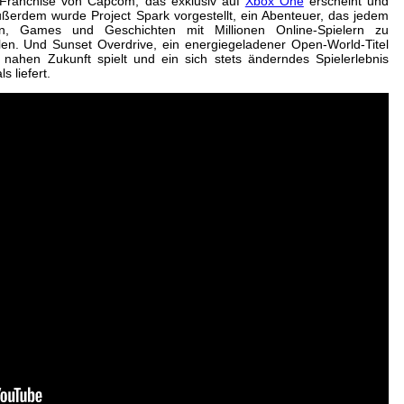
-Franchise von Capcom, das exklusiv auf
Xbox One
erscheint und
ußerdem wurde Project Spark vorgestellt, ein Abenteuer, das jedem
en, Games und Geschichten mit Millionen Online-Spielern zu
ilen. Und Sunset Overdrive, ein energiegeladener Open-World-Titel
nahen Zukunft spielt und ein sich stets änderndes Spielerlebnis
s liefert.