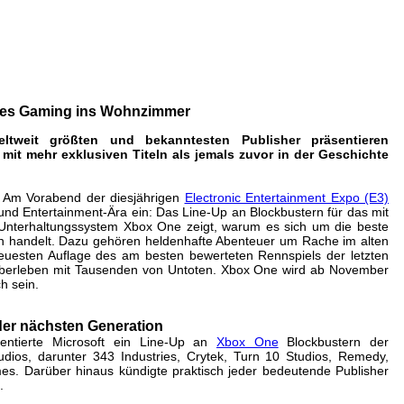
gt die Zukunft des Gaming ins Wohn
m 10. Jun 2013 um 21:22 Uhr
 des Gaming ins Wohnzimmer
ltweit größten und bekanntesten Publisher präsentieren
mit mehr exklusiven Titeln als jemals zuvor in der Geschichte
–
Am Vorabend der diesjährigen
Electronic Entertainment Expo (E3)
 und Entertainment-Ära ein: Das Line-Up an Blockbustern für das mit
nterhaltungssystem Xbox One zeigt, warum es sich um die beste
len handelt. Dazu gehören heldenhafte Abenteuer um Rache im alten
uesten Auflage des am besten bewerteten Rennspiels der letzten
berleben mit Tausenden von Untoten. Xbox One wird ab November
h sein.
der nächsten Generation
entierte Microsoft ein Line-Up an
Xbox One
Blockbustern der
udios, darunter 343 Industries, Crytek, Turn 10 Studios, Remedy,
. Darüber hinaus kündigte praktisch jeder bedeutende Publisher
.