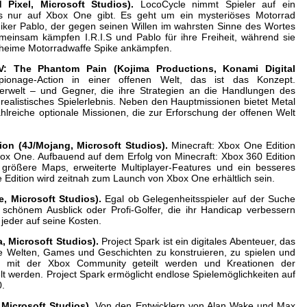
l, Microsoft Studios).
LocoCycle nimmt Spieler auf ein
es nur auf Xbox One gibt. Es geht um ein mysteriöses Motorrad
ker Pablo, der gegen seinen Willen im wahrsten Sinne des Wortes
meinsam kämpfen I.R.I.S und Pablo für ihre Freiheit, während sie
eheime Motorradwaffe Spike ankämpfen.
 Phantom Pain (Kojima Productions, Konami Digital
pionage-Action in einer offenen Welt, das ist das Konzept.
ierwelt – und Gegner, die ihre Strategien an die Handlungen des
realistisches Spielerlebnis. Neben den Hauptmissionen bietet Metal
lreiche optionale Missionen, die zur Erforschung der offenen Welt
 (4J/Mojang, Microsoft Studios).
Minecraft: Xbox One Edition
Xbox One. Aufbauend auf dem Erfolg von Minecraft: Xbox 360 Edition
 größere Maps, erweiterte Multiplayer-Features und ein besseres
e Edition wird zeitnah zum Launch von Xbox One erhältlich sein.
Microsoft Studios).
Egal ob Gelegenheitsspieler auf der Suche
schönem Ausblick oder Profi-Golfer, die ihr Handicap verbessern
jeder auf seine Kosten.
 Microsoft Studios).
Project Spark ist ein digitales Abenteuer, das
ene Welten, Games und Geschichten zu konstruieren, zu spielen und
en mit der Xbox Community geteilt werden und Kreationen der
t werden. Project Spark ermöglicht endlose Spielemöglichkeiten auf
.
crosoft Studios).
Von den Entwicklern von Alan Wake und Max