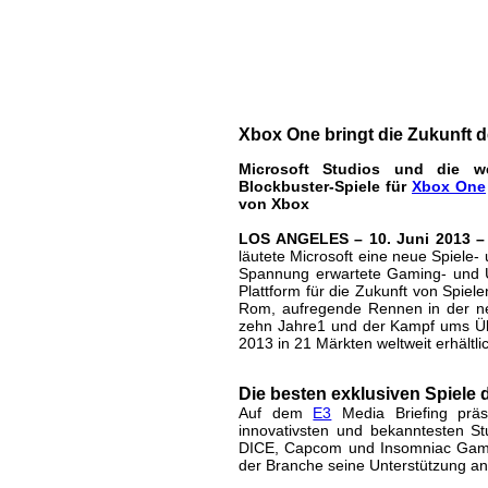
E3: Xbox One brin
XBox One
| geschrieben von Volker Zockstein a
Xbox One bringt die Zukunft
Microsoft Studios und die we
Blockbuster-Spiele für
Xbox One
von Xbox
LOS ANGELES – 10. Juni 2013 
läutete Microsoft eine neue Spiele-
Spannung erwartete Gaming- und U
Plattform für die Zukunft von Spie
Rom, aufregende Rennen in der ne
zehn Jahre1 und der Kampf ums Ü
2013 in 21 Märkten weltweit erhältlic
Die besten exklusiven Spiele 
Auf dem
E3
Media Briefing präs
innovativsten und bekanntesten St
DICE, Capcom und Insomniac Games
der Branche seine Unterstützung an