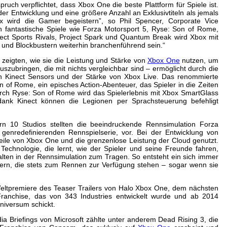
ruch verpflichtet, dass Xbox One die beste Plattform für Spiele ist.
er Entwicklung und eine größere Anzahl an Exklusivtiteln als jemals
x wird die Gamer begeistern”, so Phil Spencer, Corporate Vice
ch fantastische Spiele wie Forza Motorsport 5, Ryse: Son of Rome,
nect Sports Rivals, Project Spark und Quantum Break wird Xbox mit
s und Blockbustern weiterhin branchenführend sein.“
t zeigten, wie sie die Leistung und Stärke von
Xbox One
nutzen, um
szubringen, die mit nichts vergleichbar sind – ermöglicht durch die
 Kinect Sensors und der Stärke von Xbox Live. Das renommierte
n of Rome, ein episches Action-Abenteuer, das Spieler in die Zeiten
rch Ryse: Son of Rome wird das Spielerlebnis mit Xbox SmartGlass
nk Kinect können die Legionen per Sprachsteuerung befehligt
n 10 Studios stellten die beeindruckende Rennsimulation Forza
 genredefinierenden Rennspielserie, vor. Bei der Entwicklung von
eile von Xbox One und die grenzenlose Leistung der Cloud genutzt.
Technologie, die lernt, wie der Spieler und seine Freunde fahren,
ten in der Rennsimulation zum Tragen. So entsteht ein sich immer
ern, die stets zum Rennen zur Verfügung stehen – sogar wenn sie
Weltpremiere des Teaser Trailers von Halo Xbox One, dem nächsten
Franchise, das von 343 Industries entwickelt wurde und ab 2014
Universum schickt.
ia Briefings von Microsoft zählte unter anderem Dead Rising 3, die