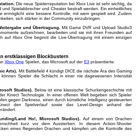
tation.
Die neue Spielerreputation bei Xbox Live ist sehr wichtig, da
 und Spielabbrecher und Cheater bestraft werden. Ein einheitliches
le ermöglicht eine bessere Kontrolle, mit wem gespielt wird. Zudem
keiten, sich stärker in der Community einzubringen.
itergabe und Übertragung.
Mit Game DVR und Upload Studio3
smomente aufzeichnen, bearbeiten und sie mit ihren Freunden auf
ch auf Xbox One beginnt die Live-Übertragung mit einem einzigen
an erstklassigen Blockbustern
 an
Xbox One
Spielen, das Microsoft auf der
E3
präsentierte:
ic Arts).
Mit Battlefield 4 kündigt DICE die nächste Ära des Gaming
önnen Spieler die Schlacht in einer nie dagewesenen Intensität
soft Studios).
Below ist eine klassische Schurkengeschichte mit
der Kinect Technologie. In einer offenen Welt begeben sich Spieler
en gegen Darkness, einen durch künstliche Intelligenz gesteuerten
Kinect den Spielverlauf sowie das Level-Design anhand der
ändert.
g/Land Ho!, Microsoft Studios).
Auf einem von Drachen
enschheit kurz vor dem Aussterben. In diesem Action-Shooter
ücken eines fliegenden Drachen und kämpfen um die Kontrolle des