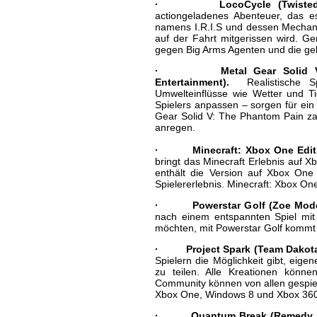
· LocoCycle (Twisted Pixe
actiongeladenes Abenteuer, das 
namens I.R.I.S und dessen Mechani
auf der Fahrt mitgerissen wird. Ge
gegen Big Arms Agenten und die g
· Metal Gear Solid V: The
Entertainment).
Realistische S
Umwelteinflüsse wie Wetter und T
Spielers anpassen – sorgen für ein 
Gear Solid V: The Phantom Pain zah
anregen.
· Minecraft: Xbox One Edition
bringt das Minecraft Erlebnis auf 
enthält die Version auf Xbox One
Spielererlebnis. Minecraft: Xbox On
· Powerstar Golf (Zoe Mode, 
nach einem entspannten Spiel mit 
möchten, mit Powerstar Golf kommt 
· Project Spark (Team Dakota,
Spielern die Möglichkeit gibt, eig
zu teilen. Alle Kreationen könn
Community können von allen gespiel
Xbox One, Windows 8 und Xbox 360
· Quantum Break (Remedy, Mi