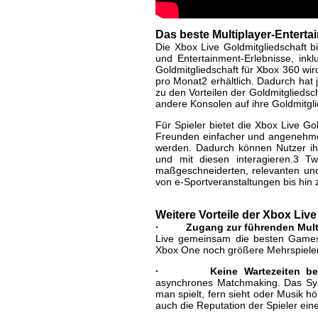
Das beste Multiplayer-Enterta
Die Xbox Live Goldmitgliedschaft 
und Entertainment-Erlebnisse, inkl
Goldmitgliedschaft für Xbox 360 wird
pro Monat2 erhältlich. Dadurch hat
zu den Vorteilen der Goldmitglieds
andere Konsolen auf ihre Goldmitgli
Für Spieler bietet die Xbox Live Go
Freunden einfacher und angenehmer 
werden. Dadurch können Nutzer ih
und mit diesen interagieren.3 T
maßgeschneiderten, relevanten und
von e-Sportveranstaltungen bis hin
Weitere Vorteile der Xbox Liv
· Zugang zur führenden Multi
Live gemeinsam die besten Games 
Xbox One noch größere Mehrspiele
· Keine Wartezeiten beim
asynchrones Matchmaking. Das Sys
man spielt, fern sieht oder Musik 
auch die Reputation der Spieler eine 