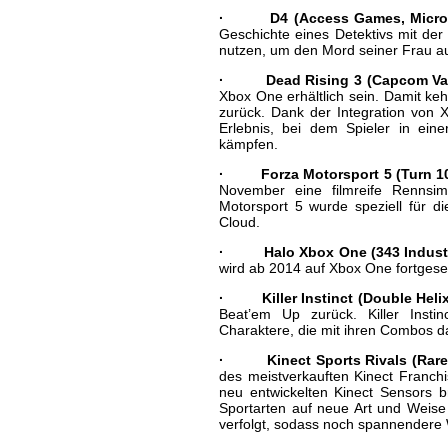
· D4 (Access Games, Microso
Geschichte eines Detektivs mit der 
nutzen, um den Mord seiner Frau auf
· Dead Rising 3 (Capcom Vanc
Xbox One erhältlich sein. Damit keh
zurück. Dank der Integration von X
Erlebnis, bei dem Spieler in ei
kämpfen.
· Forza Motorsport 5 (Turn 10 
November eine filmreife Rennsim
Motorsport 5 wurde speziell für d
Cloud.
· Halo Xbox One (343 Industri
wird ab 2014 auf Xbox One fortgeset
· Killer Instinct (Double Helix
Beat’em Up zurück. Killer Insti
Charaktere, die mit ihren Combos d
· Kinect Sports Rivals (Rare, 
des meistverkauften Kinect Franch
neu entwickelten Kinect Sensors br
Sportarten auf neue Art und Weis
verfolgt, sodass noch spannendere