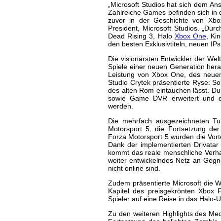
„Microsoft Studios hat sich dem Ansp
Zahlreiche Games befinden sich in d
zuvor in der Geschichte von Xbo
President, Microsoft Studios. „Dur
Dead Rising 3, Halo
Xbox One
, Ki
den besten Exklusivtiteln, neuen IP
Die visionärsten Entwickler der Wel
Spiele einer neuen Generation herau
Leistung von Xbox One, des neuen
Studio Crytek präsentierte Ryse: So
des alten Rom eintauchen lässt. Du
sowie Game DVR erweitert und da
werden.
Die mehrfach ausgezeichneten Tur
Motorsport 5, die Fortsetzung der
Forza Motorsport 5 wurden die Vort
Dank der implementierten Drivatar 
kommt das reale menschliche Verhal
weiter entwickelndes Netz an Gegn
nicht online sind.
Zudem präsentierte Microsoft die 
Kapitel des preisgekrönten Xbox 
Spieler auf eine Reise in das Halo-
Zu den weiteren Highlights des Med