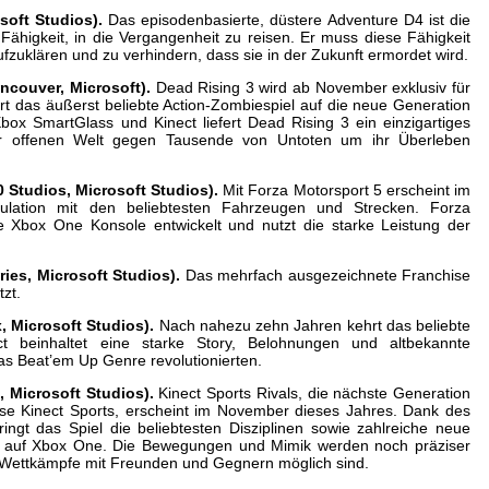
ft Studios).
Das episodenbasierte, düstere Adventure D4 ist die
Fähigkeit, in die Vergangenheit zu reisen. Er muss diese Fähigkeit
zuklären und zu verhindern, dass sie in der Zukunft ermordet wird.
ouver, Microsoft).
Dead Rising 3 wird ab November exklusiv für
rt das äußerst beliebte Action-Zombiespiel auf die neue Generation
box SmartGlass und Kinect liefert Dead Rising 3 ein einzigartiges
ner offenen Welt gegen Tausende von Untoten um ihr Überleben
Studios, Microsoft Studios).
Mit Forza Motorsport 5 erscheint im
ulation mit den beliebtesten Fahrzeugen und Strecken. Forza
ie Xbox One Konsole entwickelt und nutzt die starke Leistung der
es, Microsoft Studios).
Das mehrfach ausgezeichnete Franchise
zt.
, Microsoft Studios).
Nach nahezu zehn Jahren kehrt das beliebte
nct beinhaltet eine starke Story, Belohnungen und altbekannte
as Beat’em Up Genre revolutionierten.
Microsoft Studios).
Kinect Sports Rivals, die nächste Generation
ise Kinect Sports, erscheint im November dieses Jahres. Dank des
ingt das Spiel die beliebtesten Disziplinen sowie zahlreiche neue
e auf Xbox One. Die Bewegungen und Mimik werden noch präziser
 Wettkämpfe mit Freunden und Gegnern möglich sind.