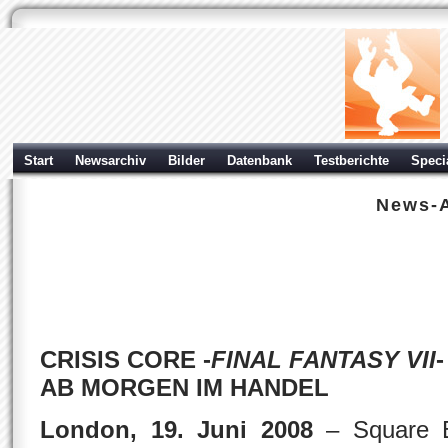
Start
Newsarchiv
Bilder
Datenbank
Testberichte
Speci
News-A
Crisis Core - Final Fantasy VII 
Sony PSP
| geschrieben von Volker Zockstein am 19. Jun 2008 um 23:06 Uhr
CRISIS CORE -
FINAL FANTASY VII
-
AB MORGEN IM HANDEL
London, 19. Juni 2008
– Square E