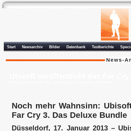
Start
Newsarchiv
Bilder
Datenbank
Testberichte
Speci
News-Ar
Ubisoft veröffentlicht das Far Cr
Multi
| geschrieben von Volker Zockstein am 17. Jan 2013 um 19:06 Uhr
Noch mehr Wahnsinn: Ubisoft 
Far Cry 3. Das Deluxe Bundle
Düsseldorf, 17. Januar 2013 – Ubi