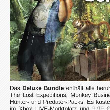
Das
Deluxe Bundle
enthält alle heru
The Lost Expeditions, Monkey Busine
Hunter- und Predator-Packs. Es koste
im Xbox LIVE-Marktplatz und 9,99 €