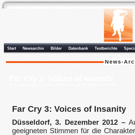
Start
Newsarchiv
Bilder
Datenbank
Testberichte
Speci
News-Arc
Far Cry 3: Voices of Insanity
Multi
| geschrieben von Volker Zockstein am 03. Dez 2012 um 18:13 Uhr
Far Cry 3: Voices of Insanity
Düsseldorf, 3. Dezember 2012 –
A
geeigneten Stimmen für die Charakte