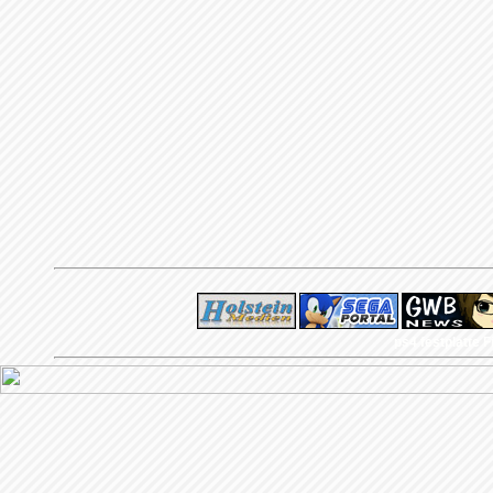
ps4 festplatte
F