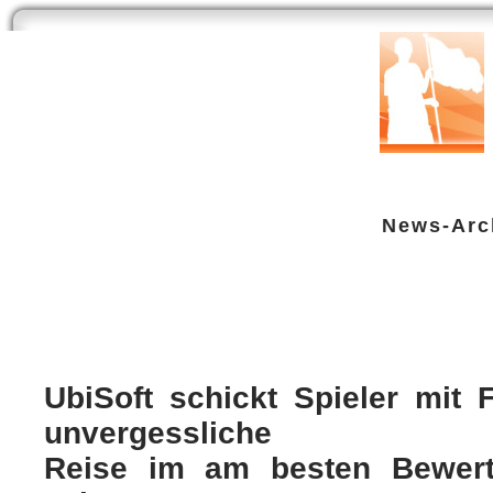
Start
Newsarchiv
Bilder
Datenbank
Testberichte
Speci
News-Arc
Far Cry 3 ab heute erhältlich / Lau
Multi
| geschrieben von Volker Zockstein am 29. Nov 2012 um 12:02 Uhr
UbiSoft schickt Spieler mit 
unvergessliche
Reise im am besten Bewert