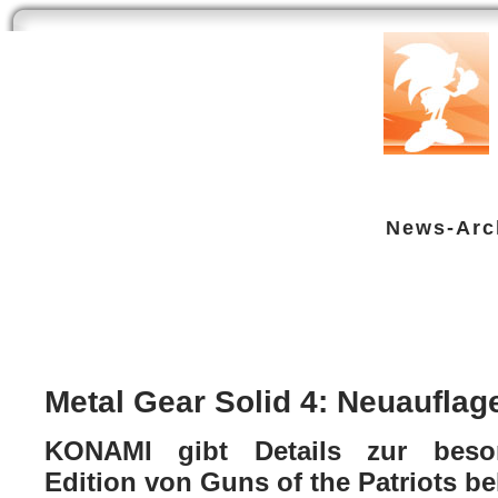
Start
Newsarchiv
Bilder
Datenbank
Testberichte
Speci
News-Arc
Metal Gear Solid 4: Neuauflage z
Multi
| geschrieben von Volker Zockstein am 08. Nov 2012 um 16:01 Uhr
Metal Gear Solid 4: Neuaufla
KONAMI gibt Details zur beson
Edition von Guns of the Patriots b