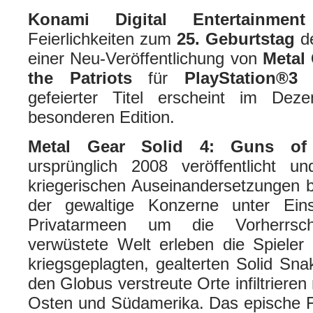
Konami Digital Entertainme
Feierlichkeiten zum
25. Geburtstag
d
einer Neu-Veröffentlichung von
Metal 
the Patriots
für
PlayStation®3
f
gefeierter Titel erscheint im Dez
besonderen Edition.
Metal Gear Solid 4: Guns of 
ursprünglich 2008 veröffentlicht u
kriegerischen Auseinandersetzungen b
der gewaltige Konzerne unter Einsa
Privatarmeen um die Vorherrsc
verwüstete Welt erleben die Spieler
kriegsgeplagten, gealterten Solid Sna
den Globus verstreute Orte infiltrieren
Osten und Südamerika. Das epische F