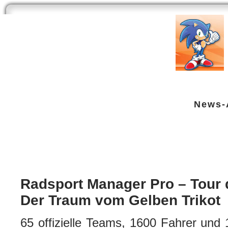
Start
Newsarchiv
Bilder
Datenbank
Testberichte
Speci
News-
Radsport Manager Pro - Tour de F
Sony PSP
| geschrieben von Volker Zockstein am 08. Mai 2008 um 18:13 Uhr
Radsport Manager Pro – Tour 
Der Traum vom Gelben Trikot
65 offizielle Teams, 1600 Fahrer und