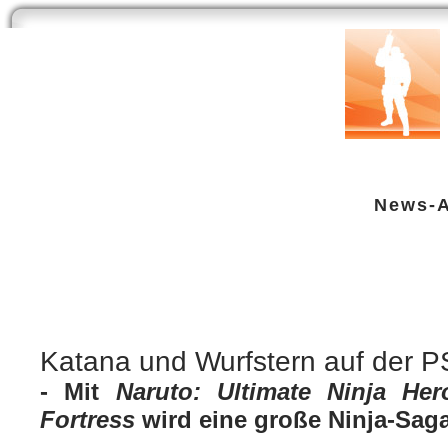
Start
Newsarchiv
Bilder
Datenbank
Testberichte
Speci
News-A
Naruto: Ultimate Ninja Heroes 2:
Sony PSP
| geschrieben von Volker Zockstein am 28. Apr 2008 um 21:22 Uhr
Katana und Wurfstern auf der 
- Mit
Naruto: Ultimate Ninja He
Fortress
wird eine große Ninja-Saga