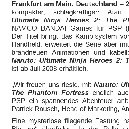
Frankfurt am Main, Deutschland – 2
kompakter, schlagkräftiger: Atari 
Ultimate Ninja Heroes 2: The 
NAMCO BANDAI Games für PSP (Pla
Der Titel bringt das Kampfsystem vo
Handheld, erweitert die Serie aber mit
brandneuen Animationen und kabellos
Naruto: Ultimate Ninja Heroes 2:
ist ab Juli 2008 erhältlich.
„Wir freuen uns riesig, mit
Naruto: Ul
The Phantom Fortress
endlich auc
PSP ein spannendes Abenteuer anbi
Patrick Rausch, Head of Marketing, A
Eine mysteriöse fliegende Festung h
Blättern“ überfallen. In der Rolle