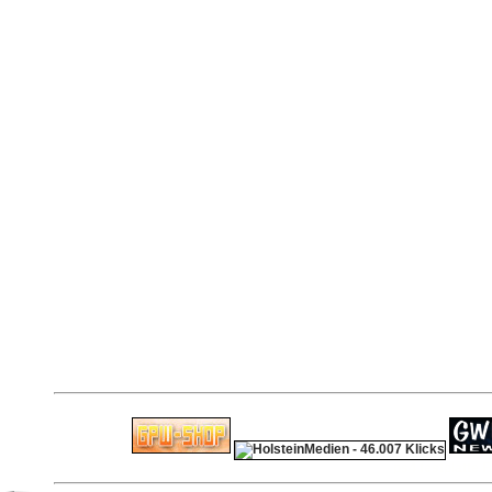
ps4 festplatte
F