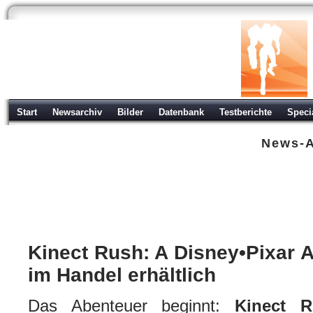
Start
Newsarchiv
Bilder
Datenbank
Testberichte
Speci
News-A
Kinect Rush: A Disney•Pixar Adven
Xbox 360
| geschrieben von Volker Zockstein am 27. Mär 2012 um 11:44 Uhr
Kinect Rush: A Disney•Pixar A
im Handel erhältlich
Das Abenteuer beginnt:
Kinect R