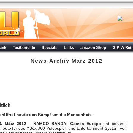
ank
Testberichte
Specials
Links
amazon-Shop
G-P-W-Ret
News-Archiv
März 2012
heute erhältlich
 Mär 2012 um 12:52 Uhr
tlich
öffnet heute den Kampf um die Menschheit -
– 23. März 2012 – NAMCO BANDAI Games Europe
hat bekannt
 heute für das XBox 360 Videospiel- und Entertainment-System von
r Entertainment System erhältlich ist.