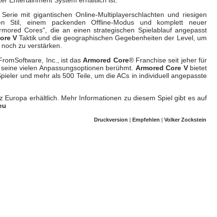
e Serie mit gigantischen Online-Multiplayerschlachten und riesigen
n Stil, einem packenden Offline-Modus und komplett neuer
mored Cores", die an einen strategischen Spielablauf angepasst
ore V
Taktik und die geographischen Gegebenheiten der Level, um
n noch zu verstärken.
romSoftware, Inc., ist das
Armored Core
® Franchise seit jeher für
d seine vielen Anpassungsoptionen berühmt.
Armored Core V
bietet
Spieler und mehr als 500 Teile, um die ACs in individuell angepasste
z Europa erhältlich. Mehr Informationen zu diesem Spiel gibt es auf
eu
Druckversion
|
Empfehlen
|
Volker Zockstein