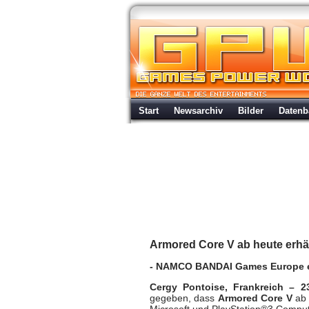
Start
Newsarchiv
Bilder
Datenb
Armored Core V ab 
Multi
| geschrieben von Volker Zockstein am 23.
Armored Core V ab heute erhäl
- NAMCO BANDAI Games Europe er
Cergy Pontoise, Frankreich 
gegeben, dass
Armored Core V
ab
Microsoft und PlayStation®3 Compute