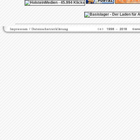
ps4 festplatte
F