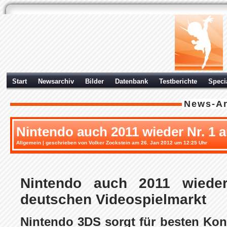
Start
Newsarchiv
Bilder
Datenbank
Testberichte
Speci
News-Ar
Nintendo auch 2011 wieder Nr. 1 
Allgemein
| geschrieben von Volker Zockstein am 26. Jan 2012 um 12:25 Uhr
Nintendo auch 2011 wiede
deutschen Videospielmarkt
Nintendo 3DS sorgt für besten Kons