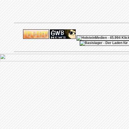
ps4 festplatte
F