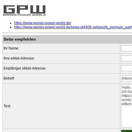
https://www.games-power-world.de/
https://www.games-power-world.de/news,id4409,yetisports_penguin_party
Seite empfehlen
Ihr Name:
Ihre eMail-Adresse:
Empfänger eMail-Adresse:
Betreff:
Text: