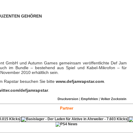
DUZENTEN GEHÖREN
ment GmbH und Autumn Games gemeinsam veröffentlichte Def Jam
auch im Bundle – bestehend aus Spiel und Kabel-Mikrofon – für
November 2010 erhältlich sein.
am Rapstar besuchen Sie bitte
www.defjamrapstar.com
.
itter.com/defjamrapstar
.
Druckversion
|
Empfehlen
|
Volker Zockstein
Partner
ps4 festplatte
Fitness
Versicherungen Autohaus