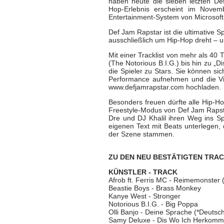
haben heute die sieben letzten Def
Hop-Erlebnis erscheint im Novem
Entertainment-System von Microsoft
Def Jam Rapstar ist die ultimative S
ausschließlich um Hip-Hop dreht – u
Mit einer Tracklist von mehr als 40 
(The Notorious B.I.G.) bis hin zu 
die Spieler zu Stars. Sie können si
Performance aufnehmen und die Vi
www.defjamrapstar.com hochladen.
Besonders freuen dürfte alle Hip-H
Freestyle-Modus von Def Jam Rapsta
Dre und DJ Khalil ihren Weg ins S
eigenen Text mit Beats unterlegen,
der Szene stammen.
ZU DEN NEU BESTÄTIGTEN TRA
KÜNSTLER - TRACK
Afrob ft. Ferris MC - Reimemonster 
Beastie Boys - Brass Monkey
Kanye West - Stronger
Notorious B.I.G. - Big Poppa
Olli Banjo - Deine Sprache (*Deutsch
Samy Deluxe - Dis Wo Ich Herkomm 