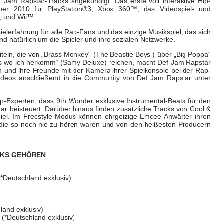
 Jam Rapstar-Tracks angekündigt. Das erste voll interaktive Hip-
ber 2010 für PlayStation®3, Xbox 360™, das Videospiel- und
, und Wii™.
pielerfahrung für alle Rap-Fans und das einzige Musikspiel, das sich
nd natürlich um die Spieler und ihre sozialen Netzwerke.
Titeln, die von „Brass Monkey“ (The Beastie Boys ) über „Big Poppa“
„Dis wo ich herkomm“ (Samy Deluxe) reichen, macht Def Jam Rapstar
ch und ihre Freunde mit der Kamera ihrer Spielkonsole bei der Rap-
deos anschließend in die Community von Def Jam Rapstar unter
op-Experten, dass 9th Wonder exklusive Instrumental-Beats für den
r beisteuert. Darüber hinaus finden zusätzliche Tracks von Cool &
piel. Im Freestyle-Modus können ehrgeizige Emcee-Anwärter ihren
 die so noch nie zu hören waren und von den heißesten Producern
CKS GEHÖREN
(*Deutschland exklusiv)
land exklusiv)
(*Deutschland exklusiv)