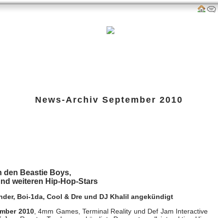
als
Links
amazon-Shop
G-P-W-Retro
Impressum
News-Archiv
September 2010
sentiert die komplette Trackliste
 Sep 2010 um 21:45 Uhr
n den Beastie Boys,
und weiteren Hip-Hop-Stars
der, Boi-1da, Cool & Dre und DJ Khalil angekündigt
ember 2010
, 4mm Games, Terminal Reality und Def Jam Interactive