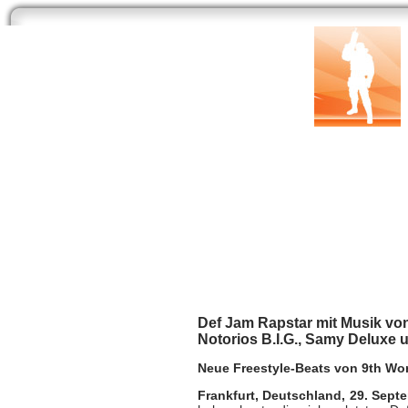
Start
Newsarchiv
Bilder
Datenbank
Testberichte
Speci
Def Jam Rapstar prä
Multi
| geschrieben von Volker Zockstein am 29.
Def Jam Rapstar mit Musik vo
Notorios B.I.G., Samy Deluxe 
Neue Freestyle-Beats von 9th Won
Frankfurt, Deutschland, 29. Sept