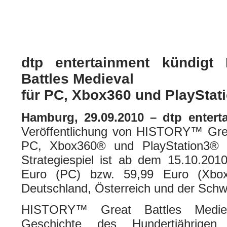
HISTORY Great Battles Medieval 
Multi
| geschrieben von Volker Zockstein am 29. Sep 2010 um 21:35 Uhr
dtp entertainment kündig
Battles Medieval
für PC, Xbox360 und PlayStat
Hamburg, 29.09.2010 – dtp enter
Veröffentlichung von HISTORY™ Grea
PC, Xbox360® und PlayStation3® 
Strategiespiel ist ab dem 15.10.20
Euro (PC) bzw. 59,99 Euro (Xbox3
Deutschland, Österreich und der Schwe
HISTORY™ Great Battles Mediev
Geschichte des Hundertjährige