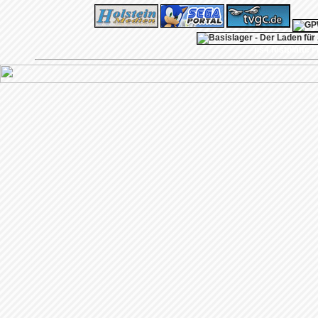
ps4 festplatte
F