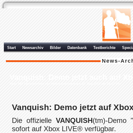
Start
Newsarchiv
Bilder
Datenbank
Testberichte
Speci
News-Arc
Vanquish: Demo jetzt auch auf Xb
Xbox 360
| geschrieben von Volker Zockstein am 10. Sep 2010 um 23:12 Uhr
Vanquish: Demo jetzt auf Xbo
Die offizielle
VANQUISH
(tm)-Demo "
sofort auf Xbox LIVE® verfügbar.