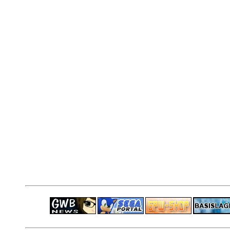
ps4 festplatte
F