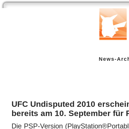
Start
Newsarchiv
Bilder
Datenbank
Testberichte
Speci
News-Arc
UFC Undisputed 2010 erscheint be
Sony PSP
| geschrieben von Volker Zockstein am 08. Sep 2010 um 23:13 Uhr
UFC Undisputed 2010 erschei
bereits am 10. September für 
Die PSP-Version (PlayStation®Portabl