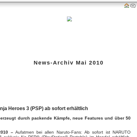
als
Links
amazon-Shop
G-P-W-Retro
Impressum
News-Archiv
Mai 2010
ltimate Ninja Heroes 3 ab sofort erh
m 18. Mai 2010 um 22:13 Uhr
ja Heroes 3 (PSP) ab sofort erhältlich
berzeugt durch packende Kämpfe, neue Features und über 50
010 –
Aufatmen bei allen Naruto-Fans: Ab sofort ist NARUTO
 exklusiv für PSP® (PlayStation® Portable) im Handel erhältlich.