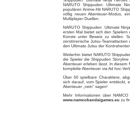
NARUTO Shippuden: Ultimate Ninj
populären Anime-Hit NARUTO Shippud
völlig neuen Abenteuer-Modus, ein
Multiplayer-Duellen.
NARUTO Shippuden: Ultimate Ninja
ersten Mal bietet sich den Spielern 
Künste unter Beweis zu stellen. S
zerstörerische Jutsu-Teamattacken a
den Ultimate Jutsu der Kontrahenten
Weiterhin bietet NARUTO Shippuden
die Spieler die Shippuden Storylin
Abenteuer erleben lässt. In diesem
komplette Abenteuer via Ad hoc-Ver
Über 50 spielbare Charaktere, abg
sich darauf, vom Spieler entdeckt, 
Abenteuer „nein“ sagen!
Mehr Informationen über NAMCO
www.namcobandaigames.eu
zu fi