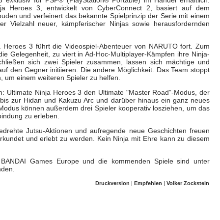
a Heroes 3, entwickelt von CyberConnect 2, basiert auf dem
en und verfeinert das bekannte Spielprinzip der Serie mit einem
er Vielzahl neuer, kämpferischer Ninjas sowie herausfordernden
 Heroes 3 führt die Videospiel-Abenteuer von NARUTO fort. Zum
die Gelegenheit, zu viert in Ad-Hoc-Multiplayer-Kämpfen ihre Ninja-
chließen sich zwei Spieler zusammen, lassen sich mächtige und
uf den Gegner initiieren. Die andere Möglichkeit: Das Team stoppt
, um einem weiteren Spieler zu helfen.
: Ultimate Ninja Heroes 3 den Ultimate "Master Road”-Modus, der
e bis zur Hidan und Kakuzu Arc und darüber hinaus ein ganz neues
 Modus können außerdem drei Spieler kooperativ losziehen, um das
bindung zu erleben.
edrehte Jutsu-Aktionen und aufregende neue Geschichten freuen
erkundet und erlebt zu werden. Kein Ninja mit Ehre kann zu diesem
 BANDAI Games Europe und die kommenden Spiele sind unter
nden.
Druckversion
|
Empfehlen
|
Volker Zockstein