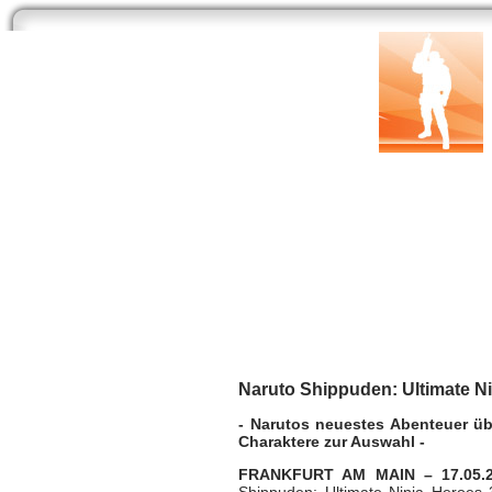
Start
Newsarchiv
Bilder
Datenbank
Testberichte
Speci
Naruto Shippuden: U
Sony PSP
| geschrieben von Volker Zockstein a
Naruto Shippuden: Ultimate Nin
- Narutos neuestes Abenteuer ü
Charaktere zur Auswahl -
FRANKFURT AM MAIN – 17.05.2
Shippuden: Ultimate Ninja Heroes 3